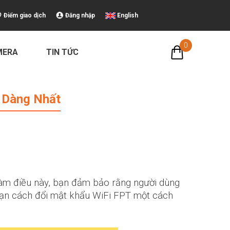
Điểm giao dịch
Đăng nhập
English
0
MERA
TIN TỨC
ng Nhất
 Dàng Nhất
làm điều này, bạn đảm bảo rằng người dùng
ạn cách đổi mật khẩu WiFi FPT một cách