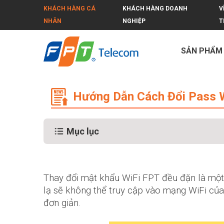
KHÁCH HÀNG CÁ
KHÁCH HÀNG DOANH
V
NHÂN
NGHIỆP
T
SẢN PHẨM
Hướng Dẫn Cách Đổi Pass Wifi FPT,
Hướng Dẫn Cách Đổi Pass W
Mục lục
Thay đổi mật khẩu WiFi FPT đều đặn là một
lạ sẽ không thể truy cập vào mạng WiFi của 
đơn giản.