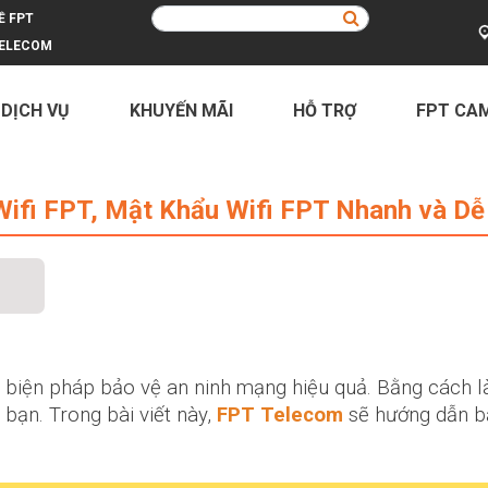
Ề FPT
ELECOM
 DỊCH VỤ
KHUYẾN MÃI
HỖ TRỢ
FPT CA
 Mật Khẩu Wifi FPT Nhanh và Dễ Dà
ifi FPT, Mật Khẩu Wifi FPT Nhanh và Dễ
 biện pháp bảo vệ an ninh mạng hiệu quả. Bằng cách 
bạn. Trong bài viết này,
FPT Telecom
sẽ hướng dẫn b