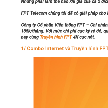
Nhưng phải làm thế nào khi giá của cả 2 dịc
FPT Telecom chúng tôi đã có giải pháp cho 
Công ty Cổ phần Viễn thông FPT – Chi nhán
185k/tháng. Với mức chi phí cực kỳ rẻ đó, 
nay cùng
Truyền hình FPT
4K cực nét.
1/ Combo Internet và Truyền hình FP