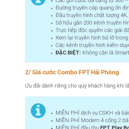
Các gói cước đa dạng từ 300 
Đường truyền cáp quang ổn địn
Đầu truyền hình chất lượng 4K,
Sở hữu gần 200 kênh truyền hì
Trực tiếp độc quyền các giải đ
Xem lại truyền hình bỏ lỡ tron
Các kênh truyền hình kiểm duy
ĐẶC BIỆT:
Không cần là Smart
2/ Giá cước Combo FPT Hải Phòng
Ưu đãi dành riêng cho quý khách hàng khi l
MIỄN PHÍ dịch vụ CSKH và bảo 
MIỄN PHÍ Modem 4 cổng 2 băn
MIỄN PHÍ đầu thu
FPT Play B