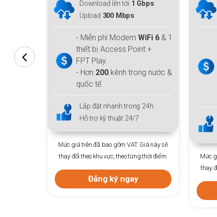
pload lên
Download lên tới
1 Gbps
Upload
300 Mbps
iFi 6
- Miễn phí Modem
WiFi 6
& 1
 Play
thiết bị Access Point +
FPT Play.
hình đặc
- Hơn
200
kênh trong nước &
quốc tế.
 24h
Lắp đặt nhanh trong 24h
Hỗ trợ kỹ thuật 24/7
Giá này sẽ
Mức giá trên đã bao gồm VAT. Giá này sẽ
 thời điểm.
thay đổi theo khu vực, theo từng thời điểm.
Mức gi
thay đ
Đăng ký ngay