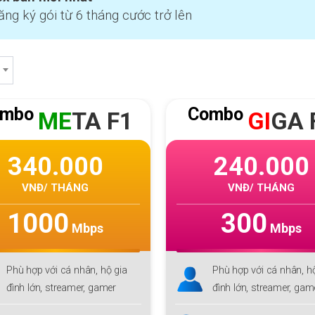
ăng ký gói từ 6 tháng cước trở lên
ombo
Combo
ME
TA F1
GI
GA 
340.000
240.000
VNĐ/ THÁNG
VNĐ/ THÁNG
1000
300
Mbps
Mbps
Phù hợp với cá nhân, hộ gia
Phù hợp với cá nhân, h
đình lớn, streamer, gamer
đình lớn, streamer, ga