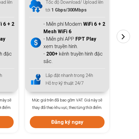
ad lên
Tốc độ Download/ Upload lên
T
tới
1 Gbps/300Mbps
t
i 6 + 2
- Miễn phí Modem
WiFi 6 + 2
-
Mesh WiFi 6
M
lay
- Miễn phí APP
FPT Play
- 
xem truyền hình.
xe
nh đặc
-
200+
kênh truyền hình đặc
-
sắc.
sắ
h
Lắp đặt nhanh trong 24h
L
Hỗ trợ kỹ thuật 24/7
H
 này sẽ
Mức giá trên đã bao gồm VAT. Giá này sẽ
Mức giá 
i điểm.
thay đổi theo khu vực, theo từng thời điểm.
thay đổi 
Đăng ký ngay