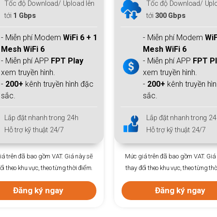
Tốc độ Download/ Upload lên
Tốc độ Download/ Uplo
tới
1 Gbps
tới
300 Gbps
- Miễn phí Modem
WiFi 6 + 1
- Miễn phí Modem
WiF
Mesh WiFi 6
Mesh WiFi 6
- Miễn phí APP
FPT Play
- Miễn phí APP
FPT P
xem truyền hình.
xem truyền hình.
-
200+
kênh truyền hình đặc
-
200+
kênh truyền hì
sắc.
sắc.
Lắp đặt nhanh trong 24h
Lắp đặt nhanh trong 24
Hỗ trợ kỹ thuật 24/7
Hỗ trợ kỹ thuật 24/7
á trên đã bao gồm VAT. Giá này sẽ
Mức giá trên đã bao gồm VAT. Giá
ổi theo khu vực, theo từng thời điểm.
thay đổi theo khu vực, theo từng thờ
Đăng ký ngay
Đăng ký ngay