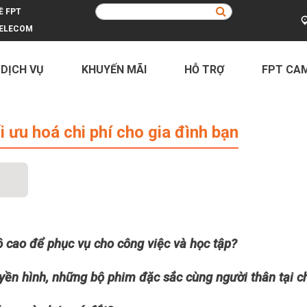
Ề FPT
ELECOM
 DỊCH VỤ
KHUYẾN MÃI
HỖ TRỢ
FPT CA
hi phí cho gia đình bạn
ưu hoá chi phí cho gia đình bạn
 cao để phục vụ cho công việc và học tập?
ền hình, những bộ phim đặc sắc cùng người thân tại c