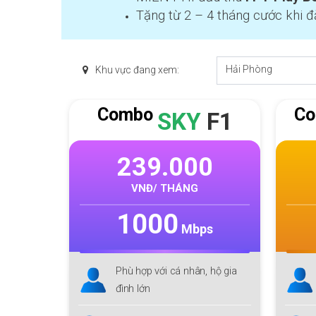
Tặng từ 2 – 4 tháng cước khi đ
Hải Phòng
Khu vực đang xem:
Combo
C
TA
SKY
F1
0
239.000
VNĐ/ THÁNG
1000
s
Mbps
 hộ gia
Phù hợp với cá nhân, hộ gia
gamer
đình lớn