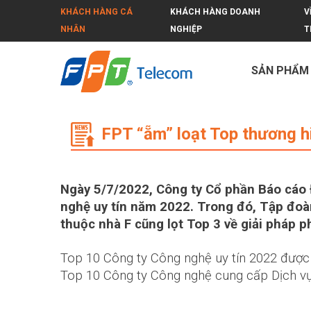
KHÁCH HÀNG CÁ
KHÁCH HÀNG DOANH
V
NHÂN
NGHIỆP
T
SẢN PHẨM
FPT “ẵm” loạt Top thương hiệu công
FPT “ẵm” loạt Top thương h
Ngày 5/7/2022, Công ty Cổ phần Báo cáo 
nghệ uy tín năm 2022. Trong đó, Tập đo
thuộc nhà F cũng lọt Top 3 về giải pháp 
Top 10 Công ty Công nghệ uy tín 2022 được 
Top 10 Công ty Công nghệ cung cấp Dịch vụ