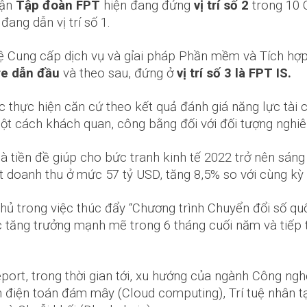
hận
Tập đoàn FPT
hiện đang đứng
vị trí số 2
trong 10 
đang dẫn vị trí số 1.
 Cung cấp dịch vụ và gỉai pháp Phần mềm và Tích hợp 
re dẫn đầu
và theo sau, đứng ở
vị trí số 3 là FPT IS.
 thực hiện căn cứ theo kết quả đánh giá năng lực tài 
t cách khách quan, công bằng đối với đối tượng nghiê
là tiền đề giúp cho bức tranh kinh tế 2022 trở nên sáng
t doanh thu ở mức 57 tỷ USD, tăng 8,5% so với cùng kỳ
phủ trong việc thúc đẩy “Chương trình Chuyển đổi số 
 tăng trưởng mạnh mẽ trong 6 tháng cuối năm và tiếp 
ort, trong thời gian tới, xu hướng của ngành Công ngh
n điện toán đám mây (Cloud computing), Trí tuệ nhân tạo