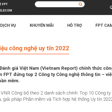
Ề FPT
ELECOM
 DỊCH VỤ
KHUYẾN MÃI
HỖ TRỢ
FPT CA
 nghệ uy tín 2022
iệu công nghệ uy tín 2022
Đánh giá Việt Nam (Vietnam Report) chính thức cô
àn
FPT
đứng top 2 Công ty Công nghệ thông tin – viễ
phần mềm.
VNR Công bố theo 2 danh sách chính: Top 10 Công ty C
, giải pháp Phần mềm và Tích hợp hệ thống Uy tín 202