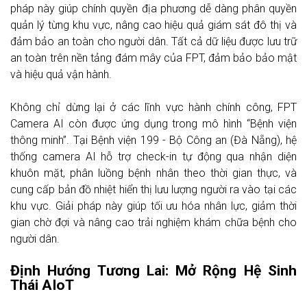
pháp này giúp chính quyền địa phương dễ dàng phân quyền
quản lý từng khu vực, nâng cao hiệu quả giám sát đô thị và
đảm bảo an toàn cho người dân. Tất cả dữ liệu được lưu trữ
an toàn trên nền tảng đám mây của FPT, đảm bảo bảo mật
và hiệu quả vận hành.
Không chỉ dừng lại ở các lĩnh vực hành chính công, FPT
Camera AI còn được ứng dụng trong mô hình “Bệnh viện
thông minh”. Tại Bệnh viện 199 - Bộ Công an (Đà Nẵng), hệ
thống camera AI hỗ trợ check-in tự động qua nhận diện
khuôn mặt, phân luồng bệnh nhân theo thời gian thực, và
cung cấp bản đồ nhiệt hiển thị lưu lượng người ra vào tại các
khu vực. Giải pháp này giúp tối ưu hóa nhân lực, giảm thời
gian chờ đợi và nâng cao trải nghiệm khám chữa bệnh cho
người dân.
Định Hướng Tương Lai: Mở Rộng Hệ Sinh
Thái AIoT