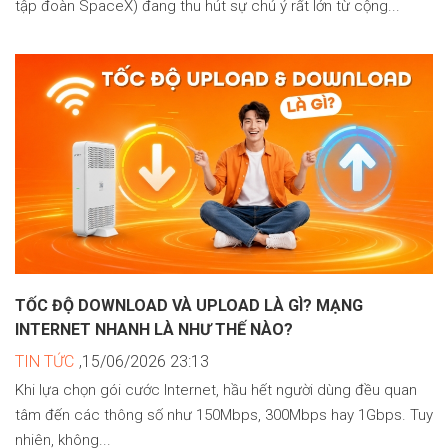
tập đoàn SpaceX) đang thu hút sự chú ý rất lớn từ cộng...
TỐC ĐỘ DOWNLOAD VÀ UPLOAD LÀ GÌ? MẠNG
INTERNET NHANH LÀ NHƯ THẾ NÀO?
TIN TỨC
,15/06/2026 23:13
Khi lựa chọn gói cước Internet, hầu hết người dùng đều quan
tâm đến các thông số như 150Mbps, 300Mbps hay 1Gbps. Tuy
nhiên, không...