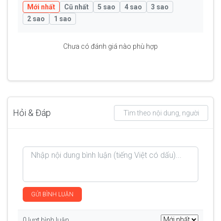
Mới nhất
Cũ nhất
5 sao
4 sao
3 sao
2 sao
1 sao
Chưa có đánh giá nào phù hợp
Hỏi & Đáp
GỬI BÌNH LUẬN
0 lượt bình luận