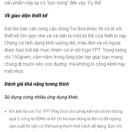
sản phẩm này lại có “sức nóng” đến vậy. Cụ thể:
Về giao diện thiết kế
Đặt lên bàn cân cùng các dòng Tivi Box khác thì có lẽ với
thiết kế ôm gọn, nhẹ và cải tiến là một lợi thế của thiết bị này.
Chúng có hình dạng khối vuông dẹt, màu đen và vỏ ngoài
được bao bởi lớp mực nhám có in nổi logo FPT. Trọng lượng
chỉ 150gram, cầm nắm trong lòng bàn tay giúp bạn mang
chúng đi muôn nẻo con đường mà không lo cồng kềnh hay
mệt nhọc.
Đánh giá khả năng tương thích
Sử dụng cùng nhiều ứng dụng khác
Khi kết nối với Tivi: FPT Play Box cho phép kết nối với tivi thông
qua 2 cổng là HDMI và AV. Dù tivi bạn dùng là đời cũ đã ngừng
sản xuất thì vẫn có thể tương thích một cách dễ dàng. Bạn chỉ