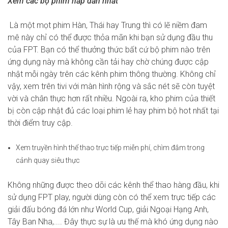
Xem các bộ phim hấp dẫn nhất
Là một mọt phim Hàn, Thái hay Trung thì có lẽ niềm đam
mê này chỉ có thể được thỏa mãn khi bạn sử dụng đầu thu
của FPT. Bạn có thể thưởng thức bất cứ bộ phim nào trên
ứng dụng này mà không cần tải hay chờ chúng được cập
nhật mỗi ngày trên các kênh phim thông thường. Không chỉ
vậy, xem trên tivi với màn hình rộng và sắc nét sẽ còn tuyệt
vời và chân thực hơn rất nhiều. Ngoài ra, kho phim của thiết
bị còn cập nhật đủ các loại phim lẻ hay phim bộ hot nhất tại
thời điểm truy cập.
Xem truyền hình thể thao trực tiếp miễn phí, chìm đắm trong
cảnh quay siêu thực
Không những được theo dõi các kênh thể thao hàng đầu, khi
sử dụng FPT play, người dùng còn có thể xem trực tiếp các
giải đấu bóng đá lớn như World Cup, giải Ngoại Hạng Anh,
Tây Ban Nha,.... Đây thực sự là ưu thế mà khó ứng dụng nào