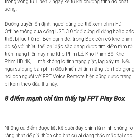
trong vòng từ 1 đến 2 ngày kể từ khi chương trình đó phát
sóng.
Đường truyền ổn định, người dùng có thể xem phim HD
Offline thông qua cổng USB 3.0 từ ổ cứng di động hoặc các
thiết bị lưu trữ rời. Bên cạnh đó, trong Box còn có kho phim
đồ sộ với nhiều thể loại đặc sắc đang được tìm kiếm rầm rộ
trên mạng hiện nay như Kho Phim Lẻ, Kho Phim Bộ, Kho
Phim HD 4K, …. mà không lo tình trạng giật, lag xảy ra. Nếu
ngại sử dụng bàn phím điều khiển thì tính năng tích hợp giọng
nói con người với FPT Voice Remote hiện cũng được trang
bị kèm theo đầu thu này.
8 điểm mạnh chỉ tìm thấy tại
FPT Play Box
Những ưu điểm được liệt kê dưới đây chính là minh chứng rõ
ràng nhất để giải thích cho bất cứ ai đang thắc mắc tại sao