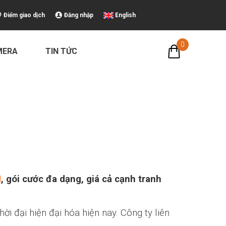
Điểm giao dịch
Đăng nhập
English
0
MERA
TIN TỨC
M
, gói cước đa dạng, giá cả cạnh tranh
i đại hiện đại hóa hiện nay. Công ty liên