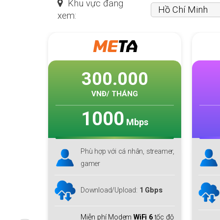
Khu vực đang
xem:
SKY
F1
0
225.000
VNĐ/ THÁNG
1000
s
Mbps
 streamer,
Phù hợp với cá nhân, hộ gia
đình lớn
Download lên tới
1 Gbps
 Gbps
Upload
150 Mbps
i 6
tốc độ