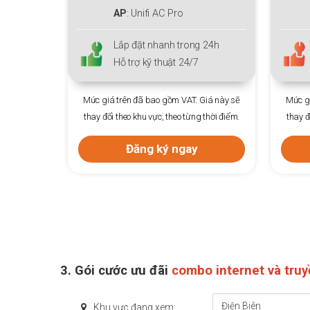
AP:
Unifi AC Pro
 24h
Lắp đặt nhanh trong 24h
Hỗ trợ kỹ thuật 24/7
Giá này sẽ
Mức giá trên đã bao gồm VAT. Giá này sẽ
 thời điểm.
thay đổi theo khu vực, theo từng thời điểm.
Đăng ký ngay
Mức gi
thay đ
3. Gói cước ưu đãi
combo internet và tru
Điện Biên
Khu vực đang xem: