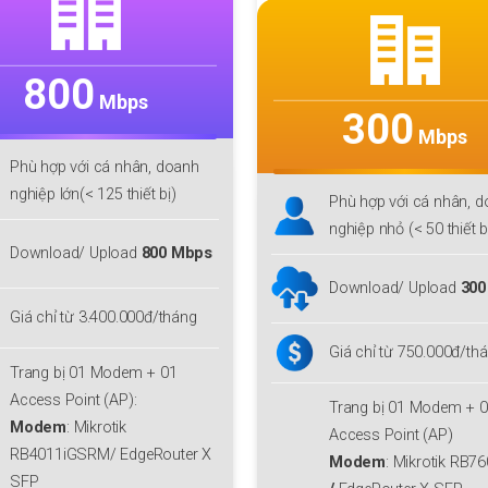
300
500
Mbps
Mbps
Phù hợp với cá nhân, doanh
Phù hợp với cá nhân, 
nghiệp nhỏ (< 50 thiết bị )
nghiệp nhỏ (< 70 thiết b
Download/ Upload
300 Mbps
Download/ Upload
500
Giá chỉ từ 750.000đ/tháng
Giá chỉ từ 1.700.000đ/
Trang bị 01 Modem + 01
Trang bị 01 Modem + 
Access Point (AP)
Access Point (AP):
Modem
:
Mikrotik RB760iGS
Modem
: Mikrotik RB7