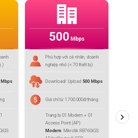
600
Mbps
doanh
Phù hợp với doanh nghiệp vừa
P
ị)
(< 100 thiết bị)
n
 Mbps
Download/ Upload
600 Mbps
D
tháng
Giá chỉ từ 2.800.000đ/tháng
G
01
Trang bị 01 Modem + 01
T
Access Point (AP):
A
60iGS
Modem
: Mikrotik