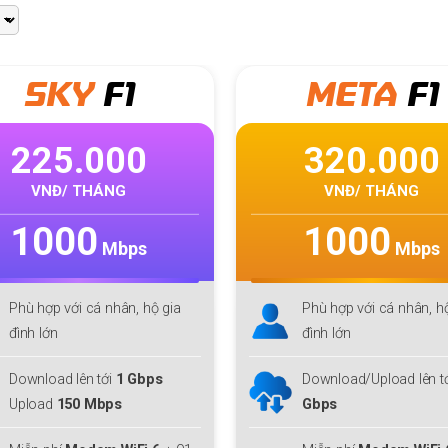
Giga
META
F1
Mul
ti
320.000
300.000
VNĐ/ THÁNG
VNĐ/ THÁNG
1000
Mbps
300
Mbps
Phù hợp với cá nhân, hộ gia
Phù hợp
MMO
, Streame
đình lớn
Công nghệ
Wifi 6,
Tối 
Download/Upload lên tới
1
IP
Gbps
Download/ Upload:
30