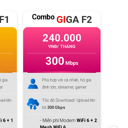
Combo
Co
F2
SKY
F2
259.000
VNĐ/ THÁNG
1000
Mbps
ộ gia
Phù hợp với cá nhân, hộ gia
P
mer
đình lớn, streamer, gamer
đ
ad lên
Tốc độ Download/ Upload lên
T
tới
1 Gbps/300Mbps
t
i 6 + 2
- Miễn phí Modem
WiFi 6 + 2
-
Mesh WiFi 6
M