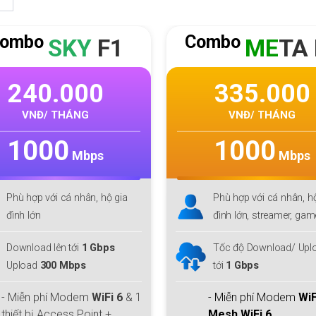
ombo
Combo
ME
TA F1
GI
GA 
335.000
240.000
VNĐ/ THÁNG
VNĐ/ THÁNG
1000
300
Mbps
Mbps
Phù hợp với cá nhân, hộ gia
Phù hợp với cá nhân, h
đình lớn, streamer, gamer
đình lớn, streamer, ga
Tốc độ Download/ Upload lên
Tốc độ Download/ Uplo
tới
1 Gbps
tới
300 Gbps
- Miễn phí Modem
WiFi 6 + 1
- Miễn phí Modem
WiF
Mesh WiFi 6
Mesh WiFi 6