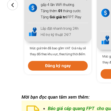
Miễn phí
Modem WiFi 6
+ 01
g.
thiết bị mở rộng sóng
Mesh
 cước.
WiFi 6
cho cả gia đình.
 Play
Tặng thêm
01
tháng cước.
Tặng
Gói giải trí
FPT Play
 24h
Lắp đặt nhanh trong 24h
Hỗ trợ kỹ thuật 24/7
Giá này sẽ
 thời điểm.
Mức giá trên đã bao gồm VAT. Giá này sẽ
Mức gi
thay đổi theo khu vực, theo từng thời điểm.
thay đ
Đăng ký ngay
Mời bạn đọc quan tâm xem thêm:
Báo giá cáp quang FPT
cho quá