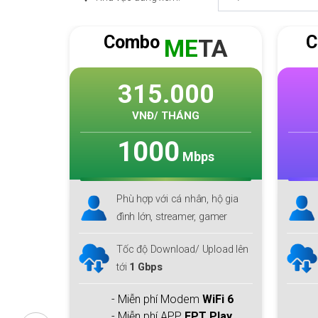
Combo
C
TA
SKY
F1
0
240.000
VNĐ/ THÁNG
1000
s
Mbps
 hộ gia
Phù hợp với cá nhân, hộ gia
gamer
đình lớn
pload lên
Download lên tới
1 Gbps
Upload
300 Mbps
iFi 6
- Miễn phí Modem
WiFi 6
& 1
 Play
thiết bị Access Point +