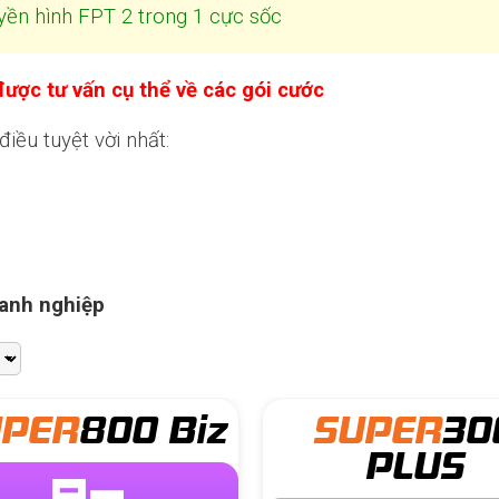
yền hình FPT 2 trong 1 cực sốc
ược tư vấn cụ thể về các gói cước
ều tuyệt vời nhất:
oanh nghiệp
SUPER
300
SUPER
50
PLUS
PLUS