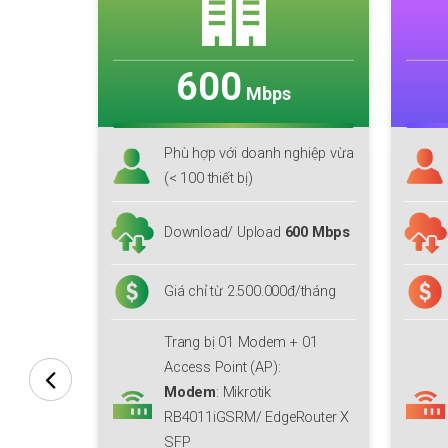
800
Mbps
ghiệp vừa
Phù hợp với cá nhân, doanh
nghiệp lớn(< 125 thiết bị)
00 Mbps
Download/ Upload
800 Mbps
đ/tháng
Giá chỉ từ 3.400.000đ/tháng
+ 01
Trang bị 01 Modem + 01
Access Point (AP):
Modem
: Mikrotik
Router X
RB4011iGSRM/ EdgeRouter X
SFP