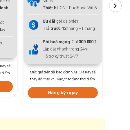
Miễn phí
Modem WiFi 6
+ 01
M
 Wifi6
thiết bị mở rộng sóng
Mesh
t
WiFi 6
cho cả gia đình.
W
Tặng thêm
01
tháng cước.
T
tháng
Tặng
Gói giải trí
FPT Play
0.000
đ
Lắp đặt nhanh trong 24h
L
h
Hỗ trợ kỹ thuật 24/7
H
Mức giá trên đã bao gồm VAT. Giá này sẽ
Mức giá 
 này sẽ
thay đổi theo khu vực, theo từng thời điểm.
thay đổi 
i điểm.
Đăng ký ngay