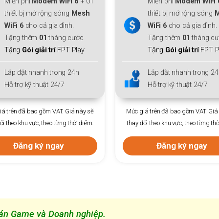
Miễn phí
Modem WiFi 6
+ 01
Mbps
thiết bị mở rộng sóng
Mesh
Thiết bị:
ONT DualBand
WiFi 6
cho cả gia đình.
Ưu đãi
gói đa phiên
Tặng thêm
01
tháng cước.
Trả trước 12
tháng +1 
Tặng
Gói giải trí
FPT Play
Phí hoà mạng
: Chỉ
30
Lắp đặt nhanh trong 24h
Lắp đặt nhanh trong 24
Hỗ trợ kỹ thuật 24/7
Hỗ trợ kỹ thuật 24/7
á trên đã bao gồm VAT. Giá này sẽ
Mức giá trên đã bao gồm VAT. Giá
ổi theo khu vực, theo từng thời điểm.
thay đổi theo khu vực, theo từng thờ
Đăng ký ngay
Đăng ký ngay
n Game và Doanh nghiệp.