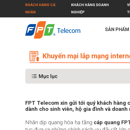
KHÁCH HÀNG CÁ
KHÁCH HÀNG DOANH
V
NHÂN
NGHIỆP
T
SẢN PHẨM
Khuyến mại lắp mạng internet FPT
Khuyến mại lắp mạng inter
Mục lục
FPT Telecom xin gửi tới quý khách hàng 
dành cho sinh viên, hộ gia đình và doanh 
Nhân dịp quang hóa hạ tầng
cáp quang FP
tục đưa ra những chính sách ưu đãi rất lớn