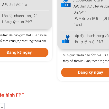
/
EdgeRouter X SFP
/
EdgeRouter X SFP
AP:
Unifi AC Lite/ Aruba Instant
AP:
Unifi AC Lite
/
Arub
On AP11
Instant On AP11
IP:
Miễn phí IP tĩnh (01 Ip
IP:
Miễn phí IP tĩnh (01 
front)
front)
Lắp đặt nhanh trong vòng 24h
Lắp đặt nhanh trong 24
Hỗ trợ kỹ thuật 24/7
Hỗ trợ kỹ thuật 24/7
á trên đã bao gồm VAT. Giá này sẽ
Mức giá trên đã bao gồm VAT. Giá
ổi theo khu vực, theo từng thời điểm.
thay đổi theo khu vực, theo từng thờ
Đăng ký ngay
Đăng ký ngay
yền hình FPT