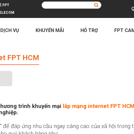
Ề FPT
ELECOM
 DỊCH VỤ
KHUYẾN MÃI
HỖ TRỢ
FPT CA
 HCM
net FPT HCM
chương trình khuyến mại
lắp mạng internet FPT HC
nghiệp.
T
để đáp ứng nhu cầu ngay càng cao của xã hội trong thờ
 cho quý khách hàng như: