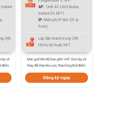
RB4011iGSRM/ EdgeRouter X
R
a
SFP
AP
: Unifi AC Pro
Ip
IP:
Miễn phí IP tĩnh (01 Ip
I
front)
f
h
Lắp đặt nhanh trong 24h
L
Hỗ trợ kỹ thuật 24/7
H
 này sẽ
Mức giá trên đã bao gồm VAT. Giá này sẽ
Mức giá 
i điểm.
thay đổi theo khu vực, theo từng thời điểm.
thay đổi 
Đăng ký ngay