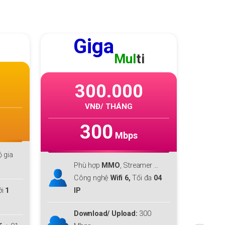
GIGA
F1
215.000
VNĐ/ THÁNG
300
Mbps
Phù hợp với cá nhân, hộ gia
P
r ...
đình lớn
đ
đa
04
Download lên tới
300 Mbps
D
Upload
300 Mbps
U
0