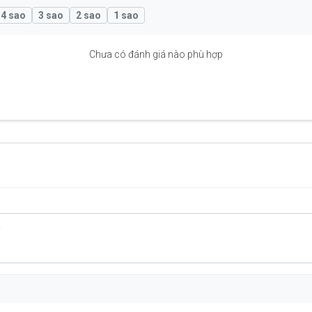
4 sao
3 sao
2 sao
1 sao
Chưa có đánh giá nào phù hợp