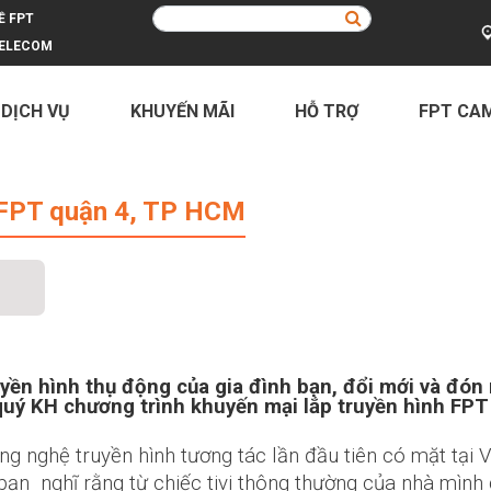
Ề FPT
ELECOM
 DỊCH VỤ
KHUYẾN MÃI
HỖ TRỢ
FPT CA
ận 4, TP HCM
h FPT quận 4, TP HCM
yền hình thụ động của gia đình bạn, đổi mới và đón
 quý KH chương trình khuyến mại lắp truyền hình FP
 nghệ truyền hình tương tác lần đầu tiên có mặt tại V
bạn nghĩ rằng từ chiếc tivi thông thường của nhà mình 