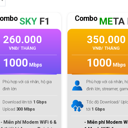
ombo
Combo
ME
TA F1
GI
GA 
350.000
240.000
VNĐ/ THÁNG
VNĐ/ THÁNG
1000
300
Mbps
Mbps
Phù hợp với cá nhân, hộ gia
Phù hợp với cá nhân, h
đình lớn, streamer, gamer
đình lớn, streamer, ga
Tốc độ Download/ Upload lên
Tốc độ Download/ Uplo
tới
1 Gbps
tới
300 Gbps
- Miễn phí Modem
WiFi 6 +
- Miễn phí Modem
Wi