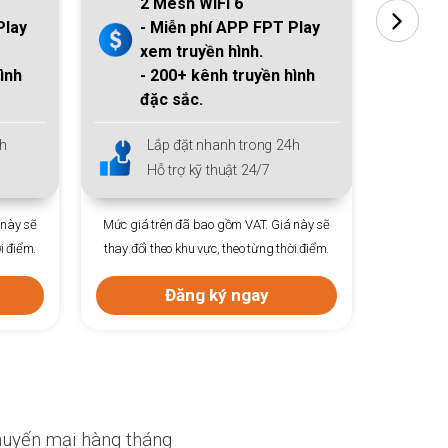
2 Mesh WiFi 6
2
Play
- Miễn phí APP
FPT Play
-
xem truyền hình.
x
ình
-
200+
kênh truyền hình
-
đặc sắc.
đ
h
Lắp đặt nhanh trong 24h
L
Hỗ trợ kỹ thuật 24/7
H
 này sẽ
Mức giá trên đã bao gồm VAT. Giá này sẽ
Mức giá 
i điểm.
thay đổi theo khu vực, theo từng thời điểm.
thay đổi 
Đăng ký ngay
uyến mại hàng tháng