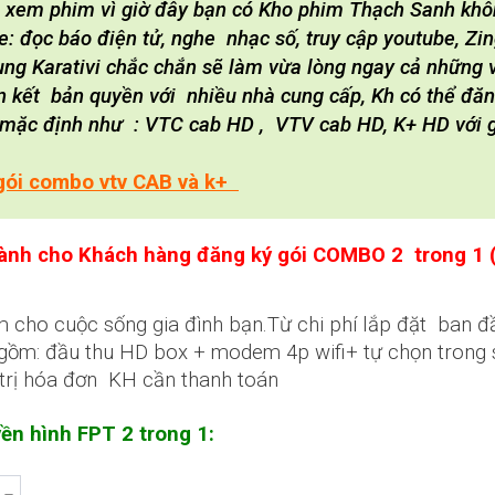
 xem phim vì giờ đây bạn có Kho phim Thạch Sanh khô
e: đọc báo điện tử, nghe nhạc số, truy cập youtube, Zi
g Karativi chắc chắn sẽ làm vừa lòng ngay cả những vị
iên kết bản quyền với nhiều nhà cung cấp, Kh có thể đă
i mặc định như : VTC cab HD , VTV cab HD, K+ HD với g
gói combo vtv CAB và k+
dành cho Khách hàng đăng ký gói COMBO 2 trong 1 (
iệm cho cuộc sống gia đình bạn.Từ chi phí lắp đặt ban đ
ao gồm: đầu thu HD box + modem 4p wifi+ tự chọn trong
 trị hóa đơn KH cần thanh toán
yền hình FPT 2 trong 1: