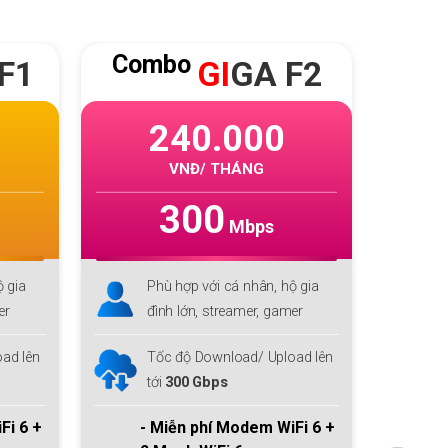
Combo
Co
F2
SKY
F2
275.000
VNĐ/ THÁNG
1000
Mbps
ộ gia
Phù hợp với cá nhân, hộ gia
P
mer
đình lớn, streamer, gamer
đ
ad lên
Tốc độ Download/ Upload lên
T
tới
1 Gbps/300Mbps
t
Fi 6 +
- Miễn phí Modem
WiFi 6 +
-