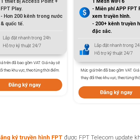
1 Mesh WiFi 6
2 Mesh WiFi 6
- Miễn phí APP
FPT Play
- Miễn phí APP
FPT 
xem truyền hình.
xem truyền hình.
-
200+
kênh truyền hình
-
200+
kênh truyền h
đặc sắc.
đặc sắc.
Lắp đặt nhanh trong 24h
Lắp đặt nhanh trong 24
Hỗ trợ kỹ thuật 24/7
Hỗ trợ kỹ thuật 24/7
á trên đã bao gồm VAT. Giá này sẽ
Mức giá trên đã bao gồm VAT. Giá
ổi theo khu vực, theo từng thời điểm.
thay đổi theo khu vực, theo từng thờ
Đăng ký ngay
Đăng ký ngay
ăng ký truyền hình FPT
được FPT Telecom update kh