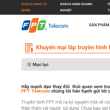
KHÁCH HÀNG CÁ
KHÁCH HÀNG DOANH
V
NHÂN
NGHIỆP
T
SẢN PHẨM
Khuyến mại lắp truyền hình FPT qu
Khuyến mại lắp truyền hìn
Mục lục
Hãy mạnh dạn thay đổi thói quen xem tru
FPT Telecom
chúng tôi hân hạnh gửi tới
Truyền hình FPT mở ra kỷ nguyên mới về công
thân thiện với người sử dụng. Chưa bao giờ 