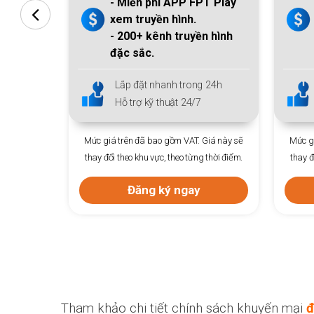
T Play
1 thiết bị Access Point +
FPT Play.
n hình
- Hơn
200
kênh trong nước
& quốc tế.
 24h
Lắp đặt nhanh trong 24h
Hỗ trợ kỹ thuật 24/7
Giá này sẽ
Mức giá trên đã bao gồm VAT. Giá này sẽ
 thời điểm.
thay đổi theo khu vực, theo từng thời điểm.
Mức gi
thay đ
Đăng ký ngay
Tham khảo chi tiết chính sách khuyến mại
đ