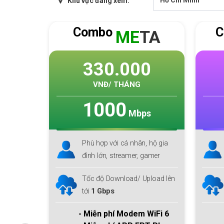
Khu vực đang xem:
Combo
C
TA
SKY
F1
0
260.000
VNĐ/ THÁNG
1000
s
Mbps
 hộ gia
Phù hợp với cá nhân, hộ gia
gamer
đình lớn
pload lên
Download lên tới
1 Gbps
Upload
300 Mbps
m
WiFi 6
- Miễn phí Modem
WiFi 6
&