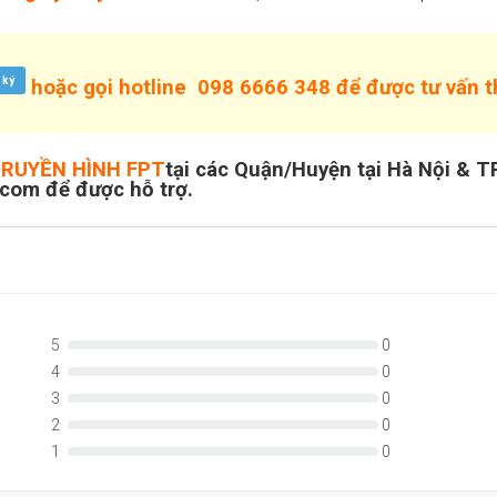
 ký
hoặc gọi hotline
098 6666 348
để được tư vấn 
RUYỀN HÌNH FPT
tại các Quận/Huyện tại Hà Nội & 
ecom để được hỗ trợ.
5
0
4
0
3
0
2
0
1
0