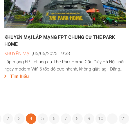
KHUYẾN MẠI LẮP MẠNG FPT CHUNG CƯ THE PARK
HOME
KHUYẾN MẠI
,05/06/2025 19:38
Lắp mạng FPT chung cư The Park Home Cầu Giấy Hà Nội nhận
ngay modem Wifi 6 tốc độ cực nhanh, không giật lag. Đăng...
Tìm hiểu
2
3
4
5
6
7
8
9
10
21
...