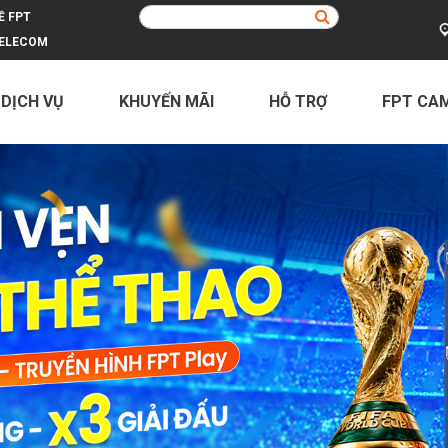
Ề FPT
ELECOM
 DỊCH VỤ
KHUYẾN MÃI
HỖ TRỢ
FPT CA