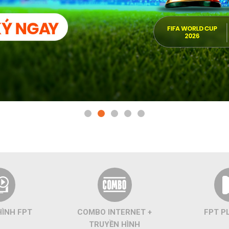
HÌNH FPT
COMBO INTERNET +
FPT P
TRUYỀN HÌNH