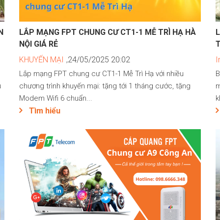
N
LẮP MẠNG FPT CHUNG CƯ CT1-1 MỄ TRÌ HẠ HÀ
NỘI GIÁ RẺ
KHUYẾN MẠI
,24/05/2025 20:02
I
Lắp mạng FPT chung cư CT1-1 Mễ Trì Hạ với nhiều
B
u
chương trình khuyến mại: tặng tới 1 tháng cước, tặng
m
Modem Wifi 6 chuẩn...
k
Tìm hiểu