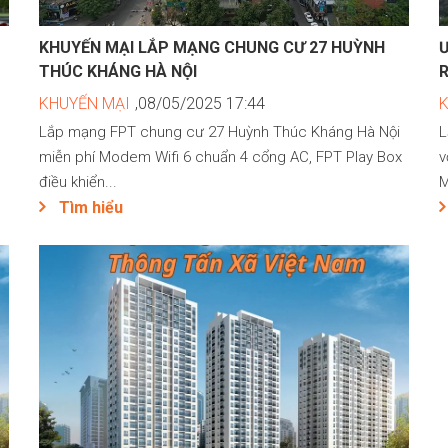
KHUYẾN MẠI LẮP MẠNG CHUNG CƯ 27 HUỲNH
THÚC KHÁNG HÀ NỘI
KHUYẾN MẠI
,08/05/2025 17:44
Lắp mạng FPT chung cư 27 Huỳnh Thúc Kháng Hà Nội
L
miễn phí Modem Wifi 6 chuẩn 4 cổng AC, FPT Play Box
v
điều khiển...
M
Tìm hiểu