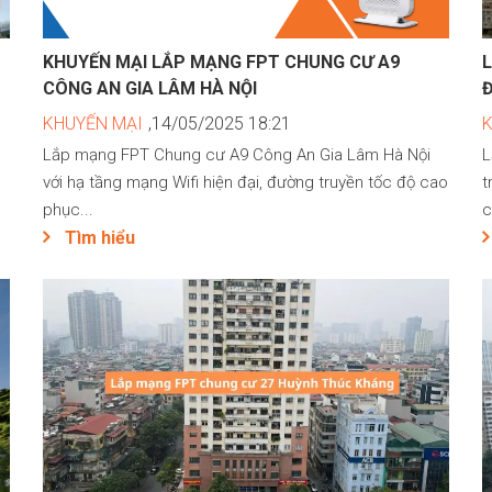
KHUYẾN MẠI LẮP MẠNG FPT CHUNG CƯ A9
CÔNG AN GIA LÂM HÀ NỘI
Đ
KHUYẾN MẠI
,14/05/2025 18:21
Lắp mạng FPT Chung cư A9 Công An Gia Lâm Hà Nội
L
với hạ tầng mạng Wifi hiện đại, đường truyền tốc độ cao
t
phục...
c
Tìm hiểu