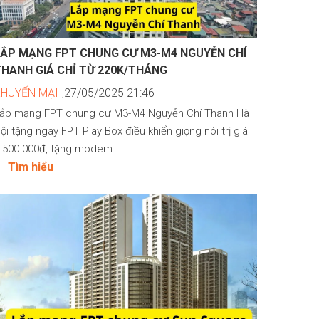
LẮP MẠNG FPT CHUNG CƯ M3-M4 NGUYỄN CHÍ
THANH GIÁ CHỈ TỪ 220K/THÁNG
KHUYẾN MẠI
,27/05/2025 21:46
ắp mạng FPT chung cư M3-M4 Nguyễn Chí Thanh Hà
ội tặng ngay FPT Play Box điều khiển giọng nói trị giá
.500.000đ, tặng modem...
Tìm hiểu