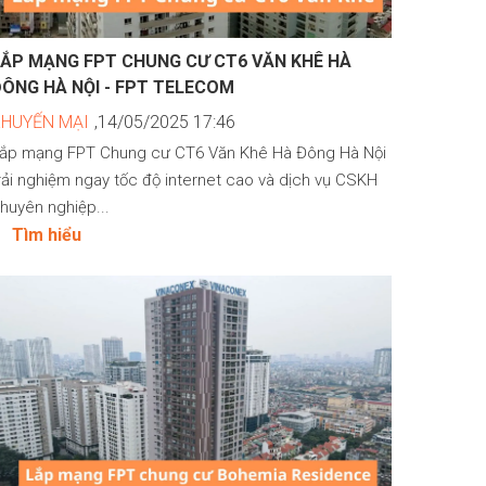
LẮP MẠNG FPT CHUNG CƯ CT6 VĂN KHÊ HÀ
ÔNG HÀ NỘI - FPT TELECOM
KHUYẾN MẠI
,14/05/2025 17:46
ắp mạng FPT Chung cư CT6 Văn Khê Hà Đông Hà Nội
rải nghiệm ngay tốc độ internet cao và dịch vụ CSKH
huyên nghiệp...
Tìm hiểu