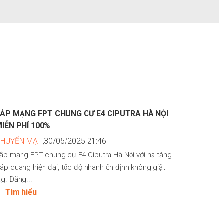
LẮP MẠNG FPT CHUNG CƯ E4 CIPUTRA HÀ NỘI
IỄN PHÍ 100%
KHUYẾN MẠI
,30/05/2025 21:46
ắp mạng FPT chung cư E4 Ciputra Hà Nội với hạ tầng
áp quang hiện đại, tốc độ nhanh ổn định không giật
ag. Đăng...
Tìm hiểu