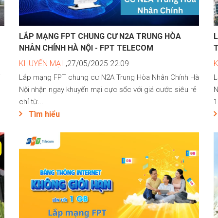
LẮP MẠNG FPT CHUNG CƯ N2A TRUNG HÒA
NHÂN CHÍNH HÀ NỘI - FPT TELECOM
KHUYẾN MẠI
,27/05/2025 22:09
i
Lắp mạng FPT chung cư N2A Trung Hòa Nhân Chính Hà
L
Nội nhận ngay khuyến mại cực sốc với giá cước siêu rẻ
N
chỉ từ...
1
Tìm hiểu