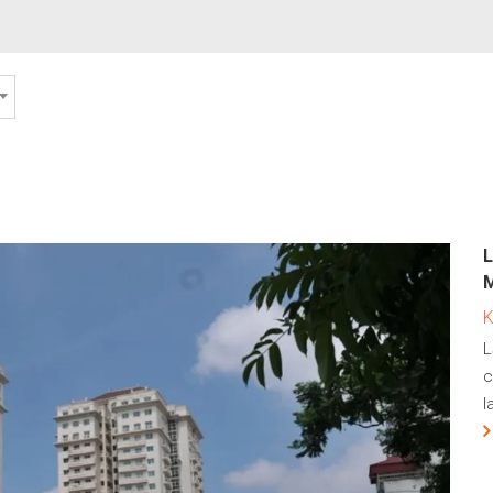
M
L
c
l