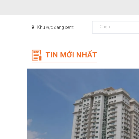
-- Chọn --
Khu vực đang xem:
TIN MỚI NHẤT