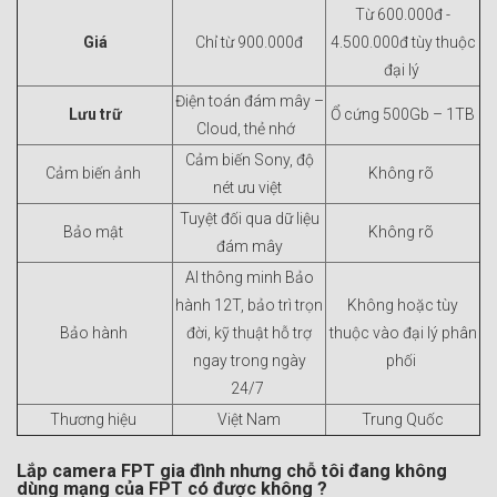
Từ 600.000đ -
Giá
Chỉ từ 900.000đ
4.500.000đ tùy thuộc
đại lý
Điện toán đám mây –
Lưu trữ
Ổ cứng 500Gb – 1TB
Cloud, thẻ nhớ
Cảm biến Sony, độ
Cảm biến ảnh
Không rõ
nét ưu việt
Tuyệt đối qua dữ liệu
Bảo mật
Không rõ
đám mây
AI thông minh Bảo
hành 12T, bảo trì trọn
Không hoặc tùy
Bảo hành
đời, kỹ thuật hỗ trợ
thuộc vào đại lý phân
ngay trong ngày
phối
24/7
Thương hiệu
Việt Nam
Trung Quốc
Lắp camera FPT gia đình nhưng chỗ tôi đang không
dùng mạng của FPT có được không ?