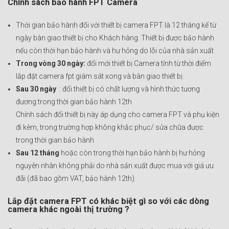
Chính sách bảo hành FPT Camera
Thời gian bảo hành đối với thiết bị camera FPT là 12 tháng kể từ
ngày bàn giao thiết bị cho Khách hàng. Thiết bị được bảo hành
nếu còn thời hạn bảo hành và hư hỏng do lỗi của nhà sản xuất
Trong vòng 30 ngày:
đổi mới thiết bị Camera tỉnh từ thời điểm
Đăng ký ngay
lắp đặt camera fpt giám sát xong và bàn giao thiết bị.
Sau 30 ngày
: đổi thiết bị có chất lượng và hình thức tương
đương trong thời gian bảo hành 12th
⏰ Đăng ký Internet hoặc Combo thể thao Ngày vàng –
Chính sách đổi thiết bị này áp dụng cho camera FPT và phụ kiện
Tặng Camera & 12 tháng Cloud miễn phí!
đi kèm, trong trường hợp không khắc phục/ sửa chữa được
trong thời gian bảo hành
Sau 12 tháng
hoặc còn trong thời hạn bảo hành bị hư hỏng
nguyên nhân không phải do nhà sản xuất được mua với giá ưu
đãi (đã bao gồm VAT, bảo hành 12th)
Lắp đặt camera FPT có khác biệt gì so với các dòng
camera khác ngoài thị trường ?