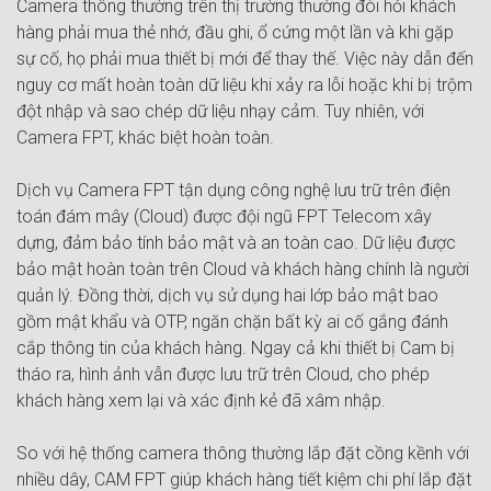
Camera thông thường trên thị trường thường đòi hỏi khách
hàng phải mua thẻ nhớ, đầu ghi, ổ cứng một lần và khi gặp
sự cố, họ phải mua thiết bị mới để thay thế. Việc này dẫn đến
nguy cơ mất hoàn toàn dữ liệu khi xảy ra lỗi hoặc khi bị trộm
đột nhập và sao chép dữ liệu nhạy cảm. Tuy nhiên, với
Camera FPT, khác biệt hoàn toàn.
Dịch vụ Camera FPT tận dụng công nghệ lưu trữ trên điện
toán đám mây (Cloud) được đội ngũ FPT Telecom xây
dựng, đảm bảo tính bảo mật và an toàn cao. Dữ liệu được
bảo mật hoàn toàn trên Cloud và khách hàng chính là người
quản lý. Đồng thời, dịch vụ sử dụng hai lớp bảo mật bao
gồm mật khẩu và OTP, ngăn chặn bất kỳ ai cố gắng đánh
cắp thông tin của khách hàng. Ngay cả khi thiết bị Cam bị
tháo ra, hình ảnh vẫn được lưu trữ trên Cloud, cho phép
khách hàng xem lại và xác định kẻ đã xâm nhập.
So với hệ thống camera thông thường lắp đặt cồng kềnh với
nhiều dây, CAM FPT giúp khách hàng tiết kiệm chi phí lắp đặt