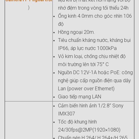
)
nhớ đệm trong vòng tối thiểu 24h
Ống kinh 4.0mm cho góc nhìn 106
độ
Hồng ngoại 20m.
Tiêu chuẩn kháng nước, kháng bụi
IP66, áp lực nước 1000kPa
Vỏ kim loại, chống chịu nhiệt độ
môi trường lên tới 75° C
Nguồn DC 12V-1A hoặc PoE: công
nghệ giúp cấp nguồn điện qua dây
Lan (power over Ethernet)
Giao tiếp mạng LAN
Cảm biến hình ảnh 1/2.8" Sony
IMX307
Tốc độ khung hình
24/30fps@2MP(1920×1080)
Chuẩn nén H.264/ H.264+/H.265