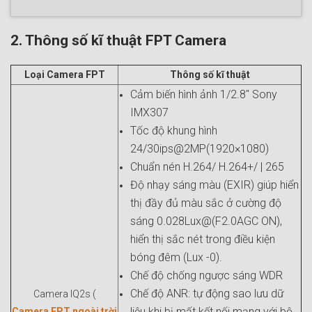
2. Thông số kĩ thuật FPT Camera
Loại Camera FPT
Thông số kĩ thuật
Cảm biến hình ảnh 1/2.8" Sony
IMX307
Tốc độ khung hình
24/30ips@2MP(1920×1080)
Chuẩn nén H.264/ H.264+/ | 265
Độ nhạy sáng màu (EXIR) giúp hiển
thị đầy đủ màu sắc ở cường độ
sáng 0.028Lux@(F2.0AGC ON),
hiển thị sắc nét trong điều kiện
bóng đêm (Lux -0).
Chế độ chống ngược sáng WDR
Chế độ ANR: tự động sao lưu dữ
Camera IQ2s (
liệu khi bị mất kết nối mạng với bộ
Camera FPT ngoài trời