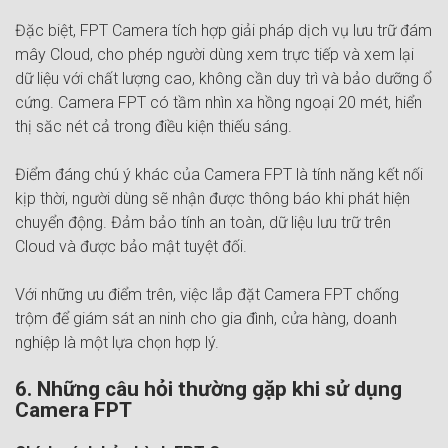
Đặc biệt, FPT Camera tích hợp giải pháp dịch vụ lưu trữ đám
mây Cloud, cho phép người dùng xem trực tiếp và xem lại
dữ liệu với chất lượng cao, không cần duy trì và bảo dưỡng ổ
cứng. Camera FPT có tầm nhìn xa hồng ngoại 20 mét, hiển
thị săc nét cả trong điều kiện thiếu sáng.
Điểm đáng chú ý khác của Camera FPT là tính năng kết nối
kịp thời, người dùng sẽ nhận được thông báo khi phát hiện
ĐĂNG KÝ NHẬN TƯ VẤN MIỄN
chuyển động. Đảm bảo tính an toàn, dữ liệu lưu trữ trên
PHÍ
Cloud và được bảo mật tuyệt đối.
Với những ưu điểm trên, việc lắp đặt Camera FPT chống
⚡ Đăng Ký Online: Giảm ngay
100.000
VNĐ!
trộm để giám sát an ninh cho gia đình, cửa hàng, doanh
🎁 Tặng ngay 01 tháng cước, miễn phí Modem Wifi 6/7 &
nghiệp là một lựa chọn hợp lý.
Mesh chính hãng 2026!
6. Những câu hỏi thường gặp khi sử dụng
Camera FPT