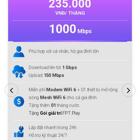
235.000
VNĐ/ THÁNG
1000
Mbps
Phù hợp với cá nhân, hộ gia đình lớn
Download lên tới
1 Gbps
Upload
150 Mbps
Miễn phí
Modem WiFi 6
+ 01 thiết bị mở rộng
sóng
Mesh WiFi 6
cho cả gia đình.
Tặng thêm
01
tháng cước.
Tặng
Gói giải trí
FPT Play
Lắp đặt nhanh trong 24h
Hỗ trợ kỹ thuật 24/7