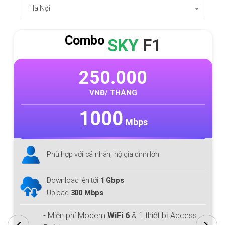
Hà Nội
Combo
SKY
F1
250.000
VNĐ/ THÁNG
1000
Mbps
Phù hợp với cá nhân, hộ gia đình lớn
Download lên tới
1 Gbps
Upload
300 Mbps
- Miễn phí Modem
WiFi 6
& 1 thiết bị Access