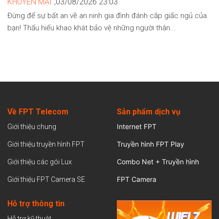
KHUYẾN MẠI
,03/08/2026 23:03
Đừng để sự bất an về an ninh gia đình đánh cắp giấc ngủ của
bạn! Thấu hiểu khao khát bảo vệ những người thân...
Về FPT Telecom
Sản
phẩm dịch vụ
Internet FPT
Giới thiệu chung
Truyền hình FPT Play
Giới thiệu truyền hình FPT
Combo Net + Truyền hình
Giới thiệu các gói Lux
FPT Camera
Giới thiệu FPT Camera SE
Hỗ trợ thông tin
Hỗ trợ kỹ thuật