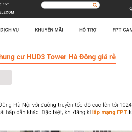
Ề FPT
ELECOM
 DỊCH VỤ
KHUYẾN MÃI
HỖ TRỢ
FPT CA
 HUD3 Tower Hà Đông giá rẻ
hung cư HUD3 Tower Hà Đông giá rẻ
ông Hà Nội với đường truyền tốc độ cao lên tới 102
ãi hấp dẫn khác. Đặc biệt, khi đăng kí
lắp mạng FPT
k