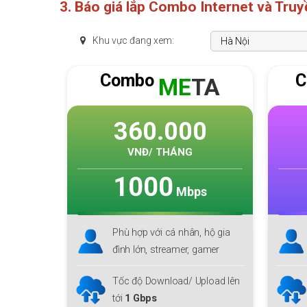
3. Báo giá lắp Combo Internet và Tru
Khu vực đang xem:
Combo
C
TA
SKY
F1
0
250.000
VNĐ/ THÁNG
1000
s
Mbps
 hộ gia
Phù hợp với cá nhân, hộ gia
gamer
đình lớn
pload lên
Download lên tới
1 Gbps
Upload
300 Mbps