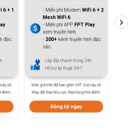
i 6 + 2
- Miễn phí Modem
WiFi 6 + 2
-
Mesh WiFi 6
M
lay
- Miễn phí APP
FPT Play
- 
xem truyền hình.
xe
nh đặc
-
200+
kênh truyền hình đặc
-
sắc.
sắ
h
Lắp đặt nhanh trong 24h
L
Hỗ trợ kỹ thuật 24/7
H
 này sẽ
Mức giá trên đã bao gồm VAT. Giá này sẽ
Mức giá 
i điểm.
thay đổi theo khu vực, theo từng thời điểm.
thay đổi 
Đăng ký ngay