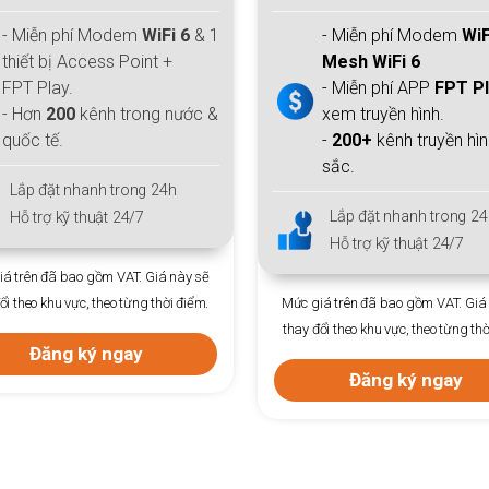
- Miễn phí Modem
WiFi 6 + 1
- Miễn phí Modem
WiF
Mesh WiFi 6
Mesh WiFi 6
- Miễn phí APP
FPT Play
- Miễn phí APP
FPT P
xem truyền hình.
xem truyền hình.
-
200+
kênh truyền hình đặc
-
200+
kênh truyền hì
sắc.
sắc.
Lắp đặt nhanh trong 24h
Lắp đặt nhanh trong 24
Hỗ trợ kỹ thuật 24/7
Hỗ trợ kỹ thuật 24/7
á trên đã bao gồm VAT. Giá này sẽ
Mức giá trên đã bao gồm VAT. Giá
ổi theo khu vực, theo từng thời điểm.
thay đổi theo khu vực, theo từng thờ
Đăng ký ngay
Đăng ký ngay