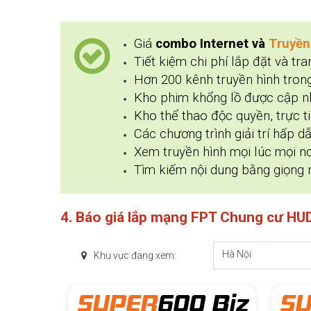
Giá
combo Internet và
Truyền
Tiết kiệm chi phí lắp đặt và tran
Hơn 200 kênh truyền hình trong
Kho phim khổng lồ được cập n
Kho thể thao độc quyền, trực t
Các chương trình giải trí hấp dẫ
Xem truyền hình mọi lúc mọi nơi
Tìm kiếm nội dung bằng giọng n
4. Báo giá lắp mạng FPT Chung cư HU
Hà Nội
Khu vực đang xem:
 Biz
SUPER
800 Biz