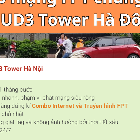
3 Tower Hà Nội
 1 tháng cước
 nhanh, phạm vi phát mạng siêu rộng
hàng đăng kí
Combo Internet và Truyền hình FPT
 chủ nhật
 giật lag và không ảnh hưởng bởi thời tiết xấu
 24/7