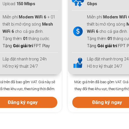
Gbps
Download/ Upload:
30
Mbps
Miễn phí
Modem WiFi 6
+ 01
Thiết bị:
ONT DualBand
thiết bị mở rộng sóng
Mesh
WiFi 6
cho cả gia đình.
Ưu đãi
gói đa phiên
Tặng thêm
01
tháng cước.
Trả trước 12
tháng +1 
Tặng
Gói giải trí
FPT Play
Phí hoà mạng
: Chỉ
30
Lắp đặt nhanh trong 24h
Lắp đặt nhanh trong 24
Hỗ trợ kỹ thuật 24/7
Hỗ trợ kỹ thuật 24/7
á trên đã bao gồm VAT. Giá này sẽ
Mức giá trên đã bao gồm VAT. Giá
ổi theo khu vực, theo từng thời điểm.
thay đổi theo khu vực, theo từng thờ
Đăng ký ngay
Đăng ký ngay