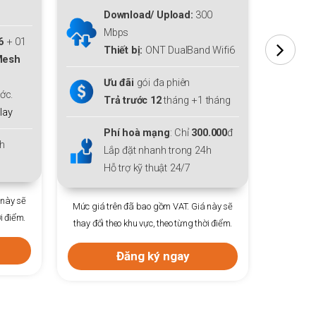
Upload
300 Mbps
U
0
Miễn phí
Modem WiFi 6
+ 01
M
 Wifi6
thiết bị mở rộng sóng
Mesh
t
WiFi 6
cho cả gia đình.
W
Tặng thêm
01
tháng cước.
T
tháng
Tặng
Gói giải trí
FPT Play
0.000
đ
Lắp đặt nhanh trong 24h
L
h
Hỗ trợ kỹ thuật 24/7
H
Mức giá trên đã bao gồm VAT. Giá này sẽ
Mức giá 
 này sẽ
thay đổi theo khu vực, theo từng thời điểm.
thay đổi 
i điểm.
Đăng ký ngay