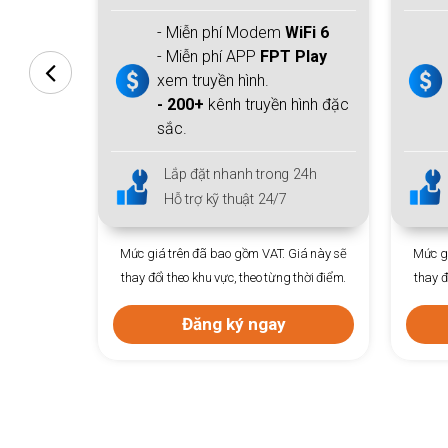
iFi 6
- Miễn phí Modem
WiFi 6
& 1
 Play
thiết bị Access Point +
FPT Play.
hình đặc
- Hơn
200
kênh trong nước &
quốc tế.
 24h
Lắp đặt nhanh trong 24h
Hỗ trợ kỹ thuật 24/7
Giá này sẽ
Mức giá trên đã bao gồm VAT. Giá này sẽ
 thời điểm.
thay đổi theo khu vực, theo từng thời điểm.
Mức gi
thay đ
Đăng ký ngay