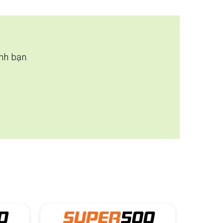
nh bạn.
0
SUPER
600
S