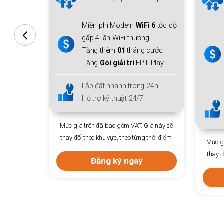
Upload
150 Mbps
i 6
tốc độ
Miễn phí
Modem WiFi 6
+ 01
g.
thiết bị mở rộng sóng
Mesh
 cước.
WiFi 6
cho cả gia đình.
 Play
Tặng thêm
01
tháng cước.
Tặng
Gói giải trí
FPT Play
 24h
Lắp đặt nhanh trong 24h
Hỗ trợ kỹ thuật 24/7
Giá này sẽ
 thời điểm.
Mức giá trên đã bao gồm VAT. Giá này sẽ
Mức gi
thay đổi theo khu vực, theo từng thời điểm.
thay đ
Đăng ký ngay