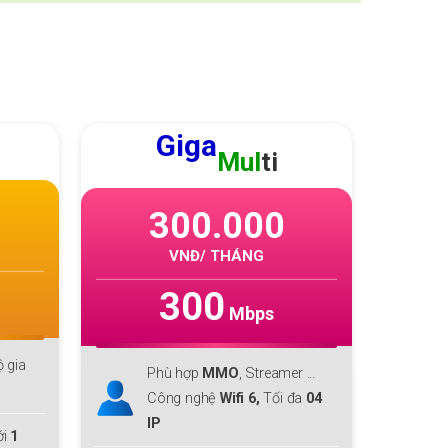
GIGA
F1
220.000
VNĐ/ THÁNG
300
Mbps
Phù hợp với cá nhân, hộ gia
P
r ...
đình lớn
đ
đa
04
Download lên tới
300 Mbps
D