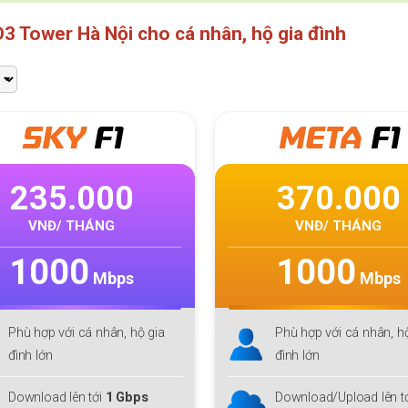
3 Tower Hà Nội cho cá nhân, hộ gia đình
Giga
META
F1
Mul
ti
370.000
300.000
VNĐ/ THÁNG
VNĐ/ THÁNG
1000
300
Mbps
Mbps
Phù hợp với cá nhân, hộ gia
Phù hợp
MMO
, Streame
đình lớn
Công nghệ
Wifi 6,
Tối 
IP
Download/Upload lên tới
1