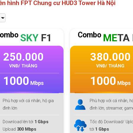
yền hình FPT Chung cư HUD3 Tower Hà Nội
ombo
Combo
ME
TA F1
GI
GA 
380.000
255.000
VNĐ/ THÁNG
VNĐ/ THÁNG
1000
300
Mbps
Mbps
Phù hợp với cá nhân, hộ gia
Phù hợp với cá nhân, h
đình lớn, streamer, gamer
đình lớn, streamer, ga
Tốc độ Download/ Upload lên
Tốc độ Download/ Uplo
tới
1 Gbps
tới
300 Gbps