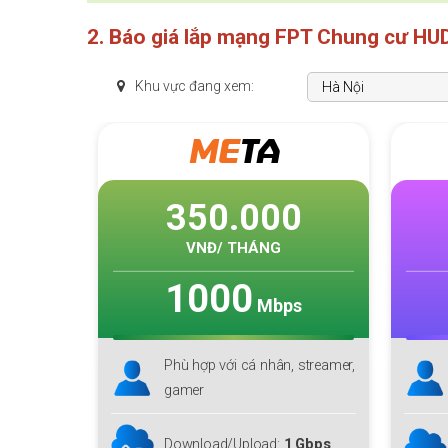
2. Báo giá lắp mạng FPT Chung cư HUD
Khu vực đang xem:
SKY
F1
0
235.000
VNĐ/ THÁNG
1000
s
Mbps
 streamer,
Phù hợp với cá nhân, hộ gia
đình lớn
Download lên tới
1 Gbps
 Gbps