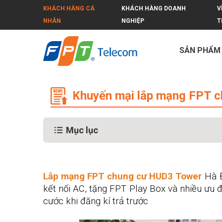
KHÁCH HÀNG CÁ
KHÁCH HÀNG DOANH
V
NHÂN
NGHIỆP
T
SẢN PHẨM
Khuyến mại lắp mạng FPT chung cư
Khuyến mại lắp mạng FPT c
Mục lục
Lắp mạng FPT chung cư HUD3 Tower
Hà Đ
kết nối AC, tặng FPT Play Box và nhiều ưu đ
cước khi đăng kí trả trước