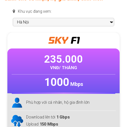
Khu vực đang xem:
SKY
F1
235.000
VNĐ/ THÁNG
1000
Mbps
Phù hợp với cá nhân, hộ gia đình lớn
Download lên tới
1 Gbps
Upload
150 Mbps