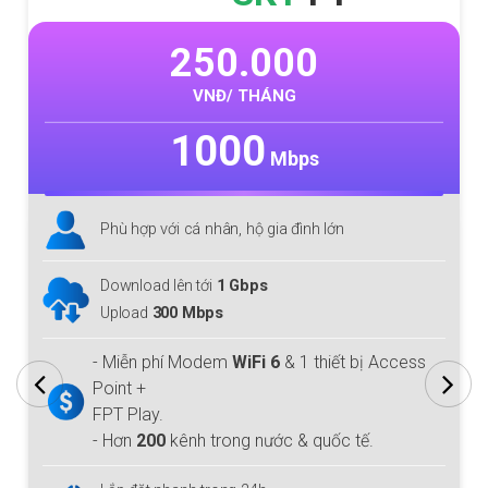
250.000
VNĐ/ THÁNG
1000
Mbps
Phù hợp với cá nhân, hộ gia đình lớn
Download lên tới
1 Gbps
Upload
300 Mbps
- Miễn phí Modem
WiFi 6
& 1 thiết bị Access
Point +
FPT Play.
- Hơn
200
kênh trong nước & quốc tế.