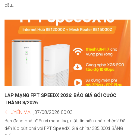
cầu...
LẮP MẠNG FPT SPEEDX 2026: BÁO GIÁ GÓI CƯỚC
THÁNG 8/2026
KHUYẾN MẠI
,07/08/2026 00:03
Bạn đang phát điên vì mạng lag, giật, tín hiệu chập chờn? Đã
đến lúc bứt phá với FPT SpeedX! Giá chỉ từ 385.000đ BẢNG