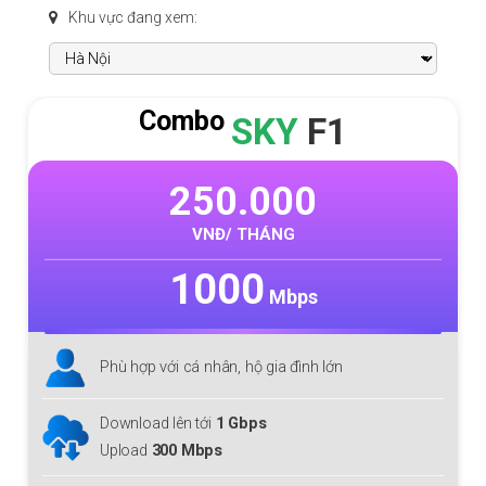
Khu vực đang xem:
Combo
SKY
F1
250.000
VNĐ/ THÁNG
1000
Mbps
Phù hợp với cá nhân, hộ gia đình lớn
Download lên tới
1 Gbps
Upload
300 Mbps