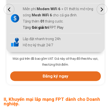
Miễn phí
Modem WiFi 6
+ 01 thiết bị mở rộng
sóng
Mesh WiFi 6
cho cả gia đình.
Tặng thêm
01
tháng cước.
Tặng
Gói giải trí
FPT Play
Lắp đặt nhanh trong 24h
Hỗ trợ kỹ thuật 24/7
Mức giá trên đã bao gồm VAT. Giá này sẽ thay đổi theo khu vực,
theo từng thời điểm.
Đăng ký ngay
II, Khuyến mại lắp mạng FPT dành cho Doanh
nghiệp.