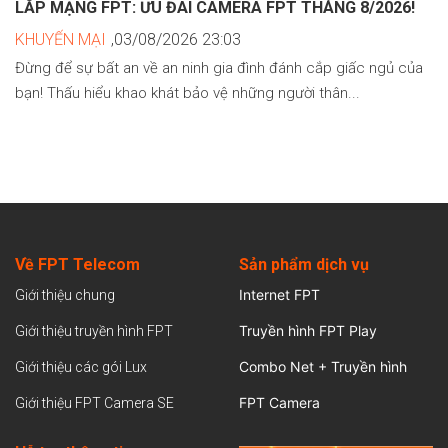
LẮP MẠNG FPT: ƯU ĐÃI CAMERA FPT THÁNG 8/2026!
KHUYẾN MẠI
,03/08/2026 23:03
Đừng để sự bất an về an ninh gia đình đánh cắp giấc ngủ của
bạn! Thấu hiểu khao khát bảo vệ những người thân...
Về FPT Telecom
Sản
phẩm dịch vụ
Internet FPT
Giới thiệu chung
Truyền hình FPT Play
Giới thiệu truyền hình FPT
Combo Net + Truyền hình
Giới thiệu các gói Lux
FPT Camera
Giới thiệu FPT Camera SE