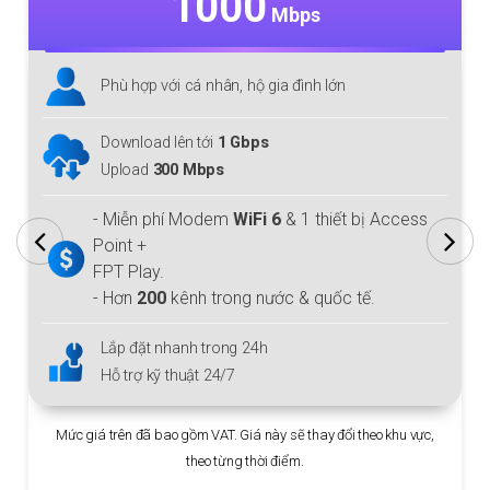
1000
Mbps
Phù hợp với cá nhân, hộ gia đình lớn
Download lên tới
1 Gbps
Upload
300 Mbps
- Miễn phí Modem
WiFi 6
& 1 thiết bị Access
Point +
FPT Play.
- Hơn
200
kênh trong nước & quốc tế.
Lắp đặt nhanh trong 24h
Hỗ trợ kỹ thuật 24/7
Mức giá trên đã bao gồm VAT. Giá này sẽ thay đổi theo khu vực,
theo từng thời điểm.