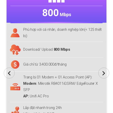
800
Mbps
Phù hợp với cá nhân, doanh nghiệp lớn(< 125 thiết
bị)
Download/ Upload
800 Mbps
Giá chỉ từ 3.400.000đ/tháng
Trang bị 01 Modem + 01 Access Point (AP):
Modem
: Mikrotik RB4011iGSRM/ EdgeRouter X
SFP
AP:
Unifi AC Pro
Lắp đặt nhanh trong 24h