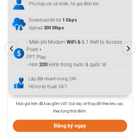
Phù hợp với cá nhân, hộ gia đình lớn
Download lên tới
1 Gbps
Upload
300 Mbps
- Miễn phí Modem
WiFi 6
& 1 thiết bị Access
Point +
FPT Play.
- Hơn
200
kênh trong nước & quốc tế.
Lắp đặt nhanh trong 24h
Hỗ trợ kỹ thuật 24/7
Mức giá trên đã bao gồm VAT. Giá này sẽ thay đổi theo khu vực,
theo từng thời điểm.
Đăng ký ngay