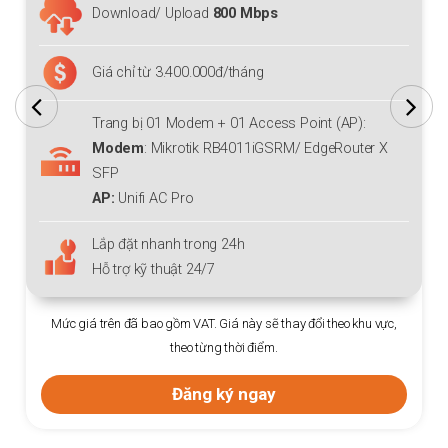
Download/ Upload
800 Mbps
Giá chỉ từ 3.400.000đ/tháng
Trang bị 01 Modem + 01 Access Point (AP):
Modem
: Mikrotik RB4011iGSRM/ EdgeRouter X
SFP
AP:
Unifi AC Pro
Lắp đặt nhanh trong 24h
Hỗ trợ kỹ thuật 24/7
Mức giá trên đã bao gồm VAT. Giá này sẽ thay đổi theo khu vực,
theo từng thời điểm.
Đăng ký ngay