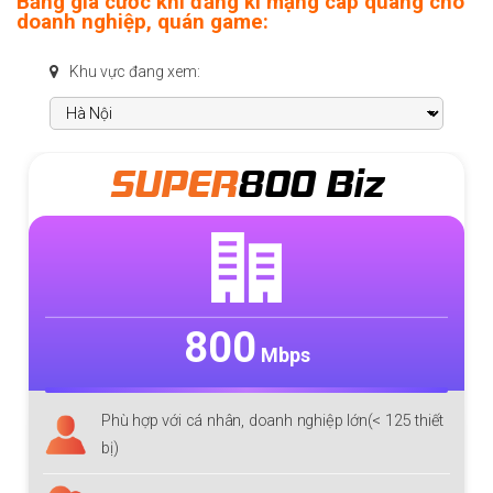
Bảng giá cước khi đăng kí mạng cáp quang cho
doanh nghiệp, quán game:
Khu vực đang xem:
SUPER
800 Biz
800
Mbps
Phù hợp với cá nhân, doanh nghiệp lớn(< 125 thiết
bị)