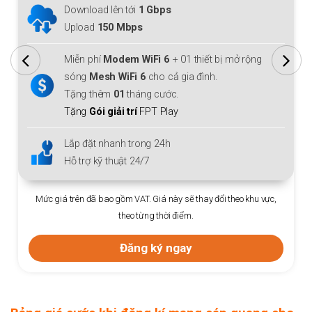
Download lên tới
1 Gbps
Upload
150 Mbps
Miễn phí
Modem WiFi 6
+ 01 thiết bị mở rộng
sóng
Mesh WiFi 6
cho cả gia đình.
Tặng thêm
01
tháng cước.
Tặng
Gói giải trí
FPT Play
Lắp đặt nhanh trong 24h
Hỗ trợ kỹ thuật 24/7
Mức giá trên đã bao gồm VAT. Giá này sẽ thay đổi theo khu vực,
theo từng thời điểm.
Đăng ký ngay