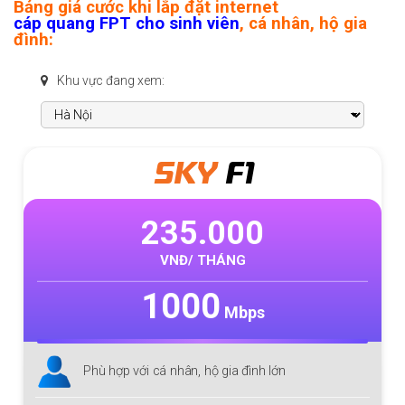
Bảng giá cước khi lắp đặt internet
cáp quang FPT cho sinh viên
, cá nhân, hộ gia
đình:
Khu vực đang xem:
SKY
F1
235.000
VNĐ/ THÁNG
1000
Mbps
Phù hợp với cá nhân, hộ gia đình lớn