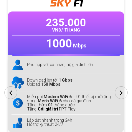
SKY
F1
235.000
VNĐ/ THÁNG
1000
Mbps
Phù hợp với cá nhân, hộ gia đình lớn
Download lên tới
1 Gbps
Upload
150 Mbps
Miễn phí
Modem WiFi 6
+ 01 thiết bị mở rộng
sóng
Mesh WiFi 6
cho cả gia đình.
Tặng thêm
01
tháng cước.
Tặng
Gói giải trí
FPT Play
Lắp đặt nhanh trong 24h
Hỗ trợ kỹ thuật 24/7