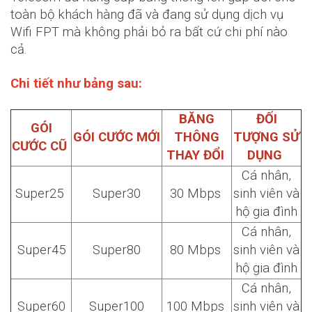
toàn bộ khách hàng đã và đang sử dụng dịch vụ
Wifi FPT mà không phải bỏ ra bất cứ chi phí nào
cả.
Chi tiết như bảng sau:
BĂNG
ĐỐI
GÓI
GÓI CƯỚC MỚI
THÔNG
TƯỢNG SỬ
CƯỚC CŨ
THAY ĐỔI
DỤNG
Cá nhân,
Super25
Super30
30 Mbps
sinh viên và
hộ gia đình
Cá nhân,
Super45
Super80
80 Mbps
sinh viên và
hộ gia đình
Cá nhân,
Super60
Super100
100 Mbps
sinh viên và