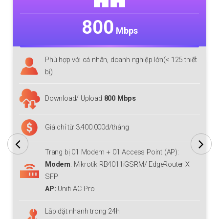
800
Mbps
Phù hợp với cá nhân, doanh nghiệp lớn(< 125 thiết
bị)
Download/ Upload
800 Mbps
Giá chỉ từ 3.400.000đ/tháng
Trang bị 01 Modem + 01 Access Point (AP):
Modem
: Mikrotik RB4011iGSRM/ EdgeRouter X
SFP
AP:
Unifi AC Pro
Lắp đặt nhanh trong 24h