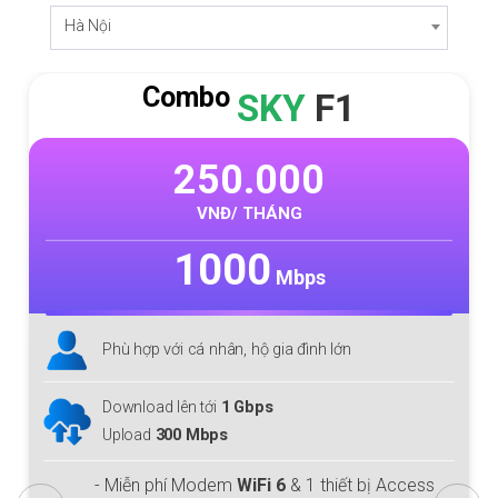
Hà Nội
Combo
SKY
F1
250.000
VNĐ/ THÁNG
1000
Mbps
Phù hợp với cá nhân, hộ gia đình lớn
Download lên tới
1 Gbps
Upload
300 Mbps
- Miễn phí Modem
WiFi 6
& 1 thiết bị Access