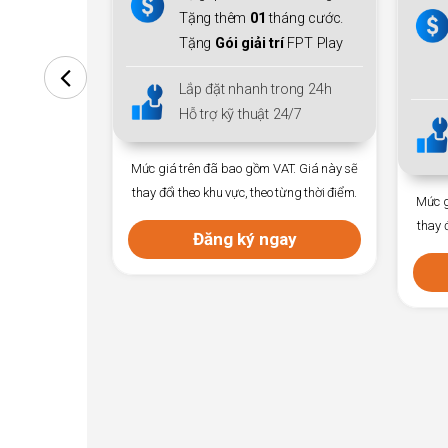
thiết bị mở rộng sóng
Mesh
áng cước.
WiFi 6
cho cả gia đình.
FPT Play
Tặng thêm
01
tháng cước.
Tặng
Gói giải trí
FPT Play
rong 24h
4/7
Lắp đặt nhanh trong 24h
Hỗ trợ kỹ thuật 24/7
T. Giá này sẽ
ừng thời điểm.
Mức giá trên đã bao gồm VAT. Giá này sẽ
Mức g
thay đổi theo khu vực, theo từng thời điểm.
thay 
ay
Đăng ký ngay