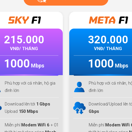
Giga
META
F1
Mul
ti
320.000
300.000
VNĐ/ THÁNG
VNĐ/ THÁNG
1000
300
Mbps
Mbps
Phù hợp với cá nhân, hộ gia
Phù hợp
MMO
, Streamer
đình lớn
Công nghệ
Wifi 6,
Tối 
IP
Download/Upload lên tới
1
Gbps
Download/ Upload:
30
Mbps
Miễn phí
Modem WiFi 6
+ 01
Thiết bị:
ONT DualBan