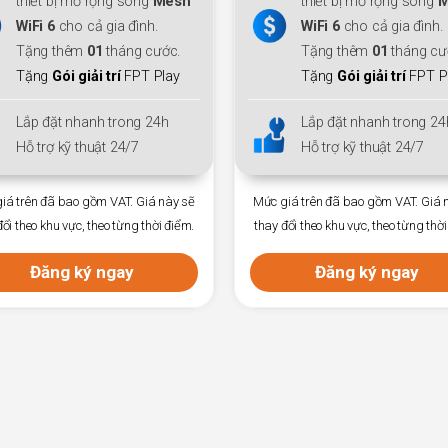
thiết bị mở rộng sóng
Mesh
Wifi6
WiFi 6
cho cả gia đình.
Tặng thêm
01
tháng cước.
Ưu đãi
gói đa phiên
Tặng
Gói giải trí
FPT Play
Trả trước 12
tháng +1 
Lắp đặt nhanh trong 24h
Phí hoà mạng
: Chỉ
300
Hỗ trợ kỹ thuật 24/7
Lắp đặt nhanh trong 24
Hỗ trợ kỹ thuật 24/7
iá trên đã bao gồm VAT. Giá này sẽ
đổi theo khu vực, theo từng thời điểm.
Mức giá trên đã bao gồm VAT. Giá 
thay đổi theo khu vực, theo từng thời
Đăng ký ngay
Đăng ký ngay