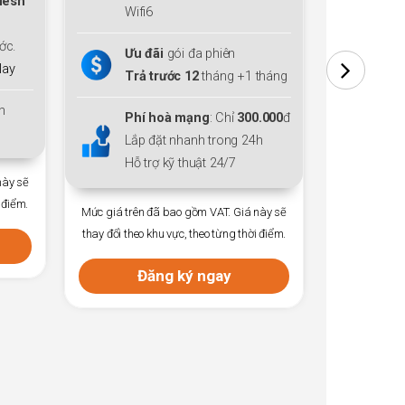
thiết bị mở rộng sóng
Mesh
thi
WiFi 6
cho cả gia đình.
WiF
Tặng thêm
01
tháng cước.
Tặn
Tặng
Gói giải trí
FPT Play
Tặ
tháng
Lắp đặt nhanh trong 24h
Lắp
.000
đ
Hỗ trợ kỹ thuật 24/7
Hỗ t
h
Mức giá trên đã bao gồm VAT. Giá này sẽ
Mức giá trên
thay đổi theo khu vực, theo từng thời điểm.
thay đổi theo
này sẽ
 điểm.
Đăng ký ngay
Đ