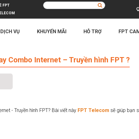
Ề FPT
ELECOM
 DỊCH VỤ
KHUYẾN MÃI
HỖ TRỢ
FPT CA
Internet – Truyền hình FPT ?
y Combo Internet – Truyền hình FPT ?
net - Truyền hình FPT? Bài viết này
FPT Telecom
sẽ giúp bạn s