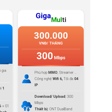
GIGA
F1
G
205.000
2
VNĐ/ THÁNG
300
Mbps
Phù hợp với cá nhân, hộ gia
Phù
 ...
đình lớn
đình
đa
04
Download lên tới
300 Mbps
Dow
Upload
300 Mbps
Upl
0
Miễn phí
Modem WiFi 6
+ 01
Miễ
d