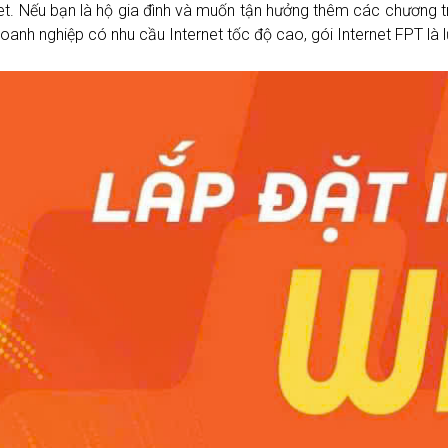
et. Nếu bạn là hộ gia đình và muốn tận hưởng thêm các chương trì
doanh nghiệp có nhu cầu Internet tốc độ cao, gói Internet FPT là 