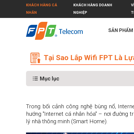
KHÁCH HÀNG CÁ
KHÁCH HÀNG DOANH
V
NHÂN
NGHIỆP
T
SẢN PHẨM
Tại Sao Lắp Wifi FPT Là Lựa Chọn 
Tại Sao Lắp Wifi FPT Là L
Mục lục
Trong bối cảnh công nghệ bùng nổ, Intern
hướng "Internet cá nhân hóa" – nơi đường t
lý nhà thông minh (Smart Home).