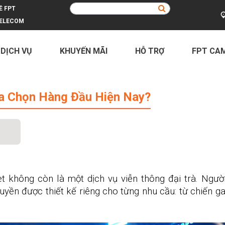
Ề FPT
ELECOM
 DỊCH VỤ
KHUYẾN MÃI
HỖ TRỢ
FPT CA
Hàng Đầu Hiện Nay?
ựa Chọn Hàng Đầu Hiện Nay?
et không còn là một dịch vụ viễn thông đại trà. Ngư
ruyền được thiết kế riêng cho từng nhu cầu: từ chiến