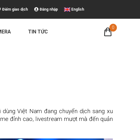
Điểm giao dịch
Đăng nhập
English
0
MERA
TIN TỨC
ời dùng Việt Nam đang chuyển dịch sang xu
 game đỉnh cao, livestream mượt mà đến quản