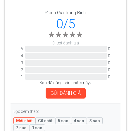
Đánh Giá Trung Bình
0/5
0 lượt đánh giá
5
0
4
0
3
0
2
0
1
0
Bạn đã dùng sản phẩm này?
GỬI ĐÁNH GIÁ
Lọc xem theo:
Mới nhất
Cũ nhất
5 sao
4 sao
3 sao
2 sao
1 sao