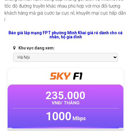
tốc độ đường truyền khác nhau phù hợp với mọi đối tượng
khách hàng mà giá cước lại cực rẻ, khuyến mại cực hấp dẫn
!
Báo giá lắp mạng FPT phường Minh Khai giá rẻ dành cho cá
nhân, hộ gia đình
Khu vực đang xem:
SKY
F1
235.000
VNĐ/ THÁNG
1000
Mbps