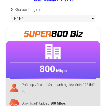
Khu vực đang xem:
SUPER
800 Biz
800
Mbps
Phù hợp với cá nhân, doanh nghiệp lớn(< 125 thiết
bị)
Download/ Upload
800 Mbps