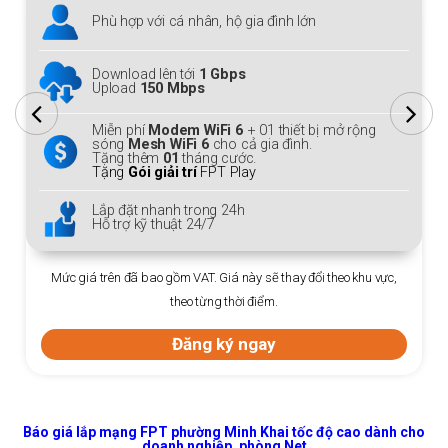
Phù hợp với cá nhân, hộ gia đình lớn
Download lên tới
1 Gbps
Upload
150 Mbps
Miễn phí
Modem WiFi 6
+ 01 thiết bị mở rộng
sóng
Mesh WiFi 6
cho cả gia đình.
Tặng thêm
01
tháng cước.
Tặng
Gói giải trí
FPT Play
Lắp đặt nhanh trong 24h
Hỗ trợ kỹ thuật 24/7
Mức giá trên đã bao gồm VAT. Giá này sẽ thay đổi theo khu vực,
theo từng thời điểm.
Đăng ký ngay
Báo giá lắp mạng FPT phường Minh Khai tốc độ cao dành cho
doanh nghiệp, phòng Net