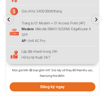
Giá chỉ từ 3.400.000đ/tháng
Trang bị 01 Modem + 01 Access Point (AP):
Modem
: Mikrotik RB4011iGSRM/ EdgeRouter X
SFP
AP:
Unifi AC Pro
Lắp đặt nhanh trong 24h
Hỗ trợ kỹ thuật 24/7
Mức giá trên đã bao gồm VAT. Giá này sẽ thay đổi theo khu vực,
theo từng thời điểm.
Đăng ký ngay