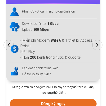
Phù hợp với cá nhân, hộ gia đình lớn
Download lên tới
1 Gbps
Upload
300 Mbps
- Miễn phí Modem
WiFi 6
& 1 thiết bị Access
Point +
FPT Play.
- Hơn
200
kênh trong nước & quốc tế.
Lắp đặt nhanh trong 24h
Hỗ trợ kỹ thuật 24/7
Mức giá trên đã bao gồm VAT. Giá này sẽ thay đổi theo khu vực,
theo từng thời điểm.
Đăng ký ngay