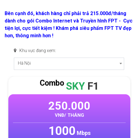
Bên cạnh đó, khách hàng chỉ phải trả 215.000đ/tháng
dành cho gói Combo Internet và
Truyền hình FPT
- Cực
tiện lợi, cực tiết kiệm ! Khám phá siêu phẩm FPT TV đẹp
hơn, thông minh hơn !
Khu vực đang xem:
Hà Nội
Combo
SKY
F1
250.000
VNĐ/ THÁNG
1000
Mbps