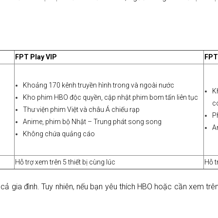
FPT Play VIP
FPT
Khoảng 170 kênh truyền hình trong và ngoài nước
K
Kho phim HBO độc quyền, cập nhật phim bom tấn liên tục
c
Thư viện phim Việt và châu Á chiếu rạp
P
Anime, phim bộ Nhật – Trung phát song song
A
Không chứa quảng cáo
Hỗ trợ xem trên 5 thiết bị cùng lúc
Hỗ t
ả gia đình. Tuy nhiên, nếu bạn yêu thích HBO hoặc cần xem trên nh