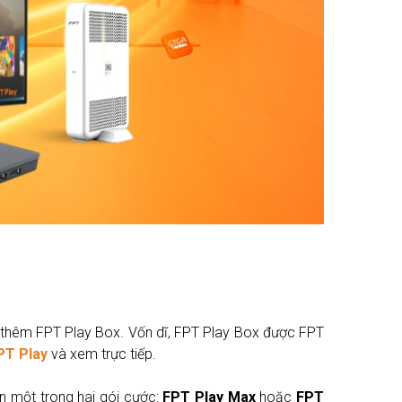
ắp thêm FPT Play Box. Vốn dĩ, FPT Play Box được FPT
PT Play
và xem trực tiếp.
ọn một trong hai gói cước:
FPT Play Max
hoặc
FPT