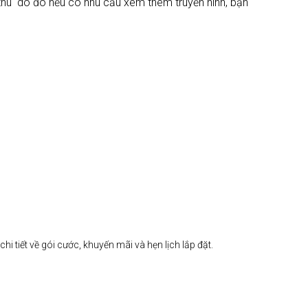
 thu do đó nếu có nhu cầu xem thêm truyền hình, bạn
i tiết về gói cước, khuyến mãi và hẹn lịch lắp đặt.