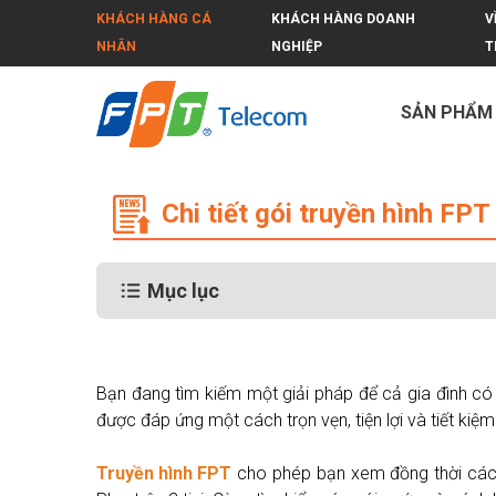
KHÁCH HÀNG CÁ
KHÁCH HÀNG DOANH
V
NHÂN
NGHIỆP
T
SẢN PHẨM
Chi tiết gói truyền hình FPT cho 2 t
Chi tiết gói truyền hình FPT
Mục lục
Bạn đang tìm kiếm một giải pháp để cả gia đình có th
được đáp ứng một cách trọn vẹn, tiện lợi và tiết kiệm 
Truyền hình FPT
cho phép bạn xem đồng thời các kê