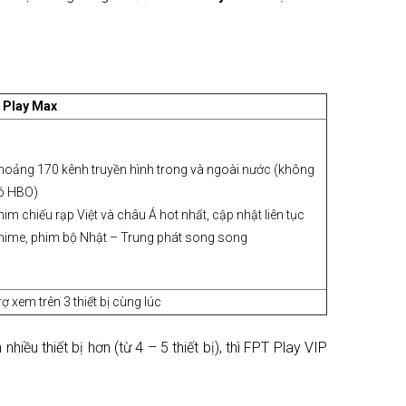
 Play Max
hoảng 170 kênh truyền hình trong và ngoài nước (không
ó HBO)
him chiếu rạp Việt và châu Á hot nhất, cập nhật liên tục
nime, phim bộ Nhật – Trung phát song song
rợ xem trên 3 thiết bị cùng lúc
iều thiết bị hơn (từ 4 – 5 thiết bị), thì FPT Play VIP