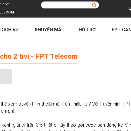
Ề FPT
ELECOM
 DỊCH VỤ
KHUYẾN MÃI
HỖ TRỢ
FPT CA
ivi - FPT Telecom
 cho 2 tivi - FPT Telecom
ể xem truyền hình thoải mái trên nhiều tivi? Với truyền hình FPT c
chi phí.
nh giải trí trên 3-5 thiết bị tùy theo gói cước bạn đăng ký. V