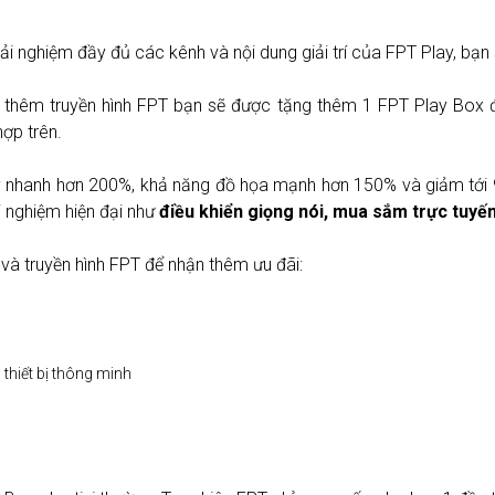
ải nghiệm đầy đủ các kênh và nội dung giải trí của FPT Play, bạn
í thêm truyền hình FPT bạn sẽ được tặng thêm 1 FPT Play Box đi
ợp trên.
lý nhanh hơn 200%, khả năng đồ họa mạnh hơn 150% và giảm tới 9
ải nghiệm hiện đại như
điều khiển giọng nói, mua sắm trực tuyế
à truyền hình FPT để nhận thêm ưu đãi:
thiết bị thông minh