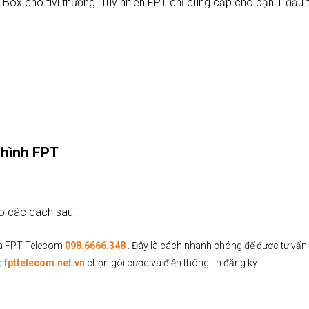
 Box cho tivi thường. Tuy nhiên FPT chỉ cung cấp cho bạn 1 đầu
n hình FPT
eo các cách sau:
của FPT Telecom
098.6666.348
. Đây là cách nhanh chóng để được tư vấn ch
c
fpttelecom.net.vn
chọn gói cước và điền thông tin đăng ký.