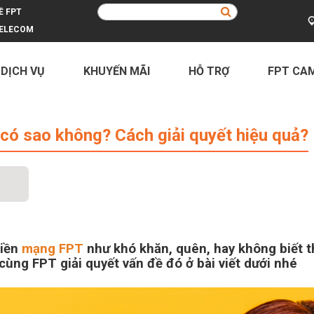
Ề FPT
ELECOM
 DỊCH VỤ
KHUYẾN MÃI
HỖ TRỢ
FPT CA
hông? Cách giải quyết hiệu quả?
ó sao không? Cách giải quyết hiệu quả?
tiền
mạng FPT
như khó khăn, quên, hay không biết th
ùng FPT giải quyết vấn đề đó ở bài viết dưới nhé