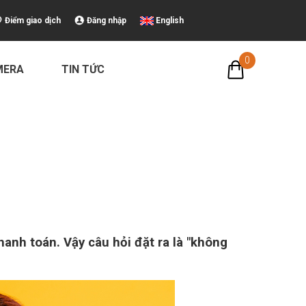
Điểm giao dịch
Đăng nhập
English
0
MERA
TIN TỨC
anh toán. Vậy câu hỏi đặt ra là "không