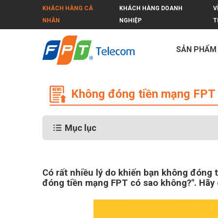
KHÁCH HÀNG CÁ
KHÁCH HÀNG DOANH
V
NHÂN
NGHIỆP
T
SẢN PHẨM
Không đóng tiền mạng FPT có sao k
Không đóng tiền mạng FPT c
Mục lục
Có rất nhiều lý do khiến bạn không đóng 
đóng tiền mạng FPT có sao không?". Hãy c