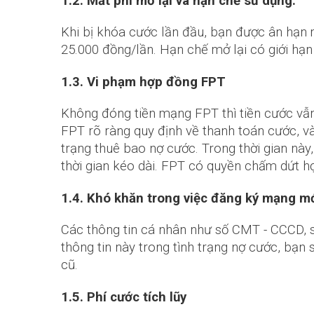
1.2. Mất phí mở lại và hạn chế sử dụng:
Khi bị khóa cước lần đầu, bạn được ân hạn mở
25.000 đồng/lần. Hạn chế mở lại có giới hạn 
1.3. Vi phạm hợp đồng FPT
Không đóng tiền mạng FPT thì tiền cước vẫ
FPT rõ ràng quy định về thanh toán cước, v
trạng thuê bao nợ cước. Trong thời gian n
thời gian kéo dài. FPT có quyền chấm dứt hợp
1.4. Khó khăn trong việc đăng ký mạng m
Các thông tin cá nhân như số CMT - CCCD, s
thông tin này trong tình trạng nợ cước, bạ
cũ.
1.5. Phí cước tích lũy