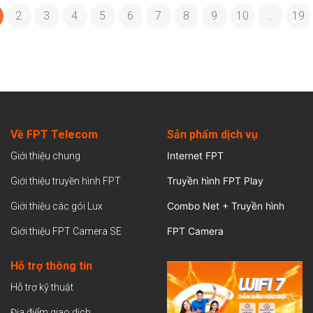
2
3
4
5
6
7
8
9
10
19
...
Về FPT Telecom
Sản
phẩm dịch vụ
Internet FPT
Giới thiệu chung
Truyền hình FPT Play
Giới thiệu truyền hình FPT
Combo Net + Truyền hình
Giới thiệu các gói Lux
FPT Camera
Giới thiệu FPT Camera SE
Hỗ trợ thông tin
Hỗ trợ kỹ thuật
Địa điểm giao dịch