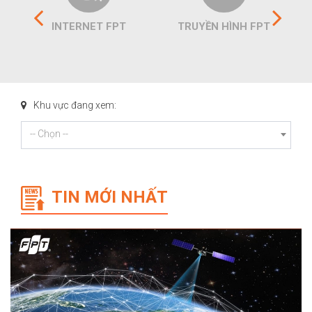
INTERNET FPT
TRUYỀN HÌNH FPT
Khu vực đang xem:
-- Chọn --
TIN MỚI NHẤT