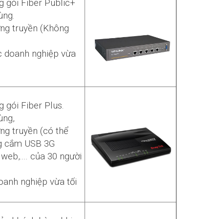
 gói Fiber Public+
ùng.
ờng truyền (Không
 doanh nghiệp vừa
 gói Fiber Plus.
ùng,
ng truyền (có thể
ng cắm USB 3G
web,.... của 30 người
anh nghiệp vừa tối