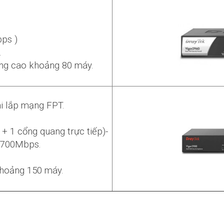
bps )
.
ng cao khoảng 80 máy.
i lắp mạng FPT.
 + 1 cổng quang trực tiếp)-
a 700Mbps.
khoảng 150 máy.