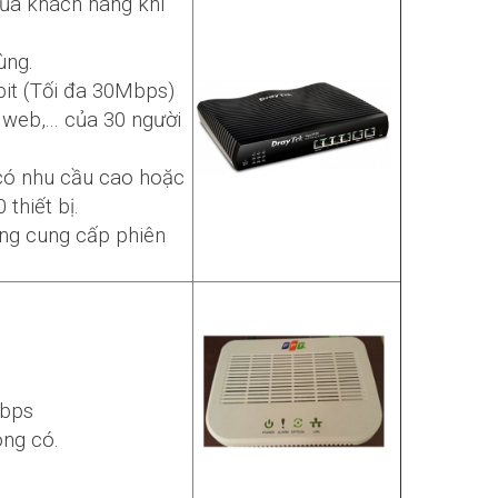
ủa khách hàng khi
ùng.
bit (Tối đa 30Mbps)
web,... của 30 người
có nhu cầu cao hoặc
thiết bị.
ông cung cấp phiên
Gbps
ng có.