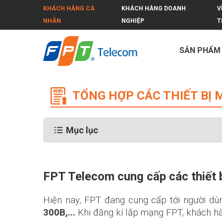
KHÁCH HÀNG CÁ
KHÁCH HÀNG DOANH
V
NHÂN
NGHIỆP
T
SẢN PHẨM
Tổng hợp thiết bị modem của FPT
TỔNG HỢP CÁC THIẾT BỊ
Mục lục
FPT Telecom cung cấp các thiết b
Hiện nay, FPT đang cung cấp tới người dù
300B,...
Khi đăng kí lắp mạng FPT, khách hà