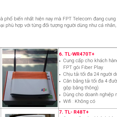
và phổ biến nhất hiện nay mà FPT Telecom đang cung
loại phù hợp với từng đối tượng người dùng như cá nhân, 
6. TL-WR470T+
Cung cấp cho khách hà
FPT gói Fiber Play.
Chịu tải tối đa 24 người d
Cân bằng tải tối đa 4 đư
gộp băng thông)
u
Dùng cho doanh nghiệp 
Wifi : Không có
7. TL- R48T+