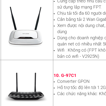
Cung cấp theo nhu cầu c
sử dụng lắp mạng FPT.
Chịu tải tối đa 60 người d
Cân bằng tải 2 Wan Giga
Xem được nội dung chat, 
dùng.
Dùng cho doanh nghiệp 
quán net có nhiều nhất 50 
Wifi : Không có (FPT kh
bản có wifi - V2925N)
10. G-97C1
Converter GPON
Hỗ trợ tốc độ lên tới 1.2
Các chức năng khác: Khô