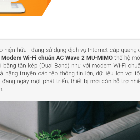
o hiện hữu - đang sử dụng dịch vụ Internet cáp quang
ị
Modem Wi-Fi chuẩn AC Wave 2 MU-MIMO
thế hệ mới
i-Fi băng tần kép (Dual Band) như với modem Wi-Fi c
ả năng truyền các tệp thông tin lớn, dữ liệu lớn với 
 đang ngày một phát triển; thiết bị mới còn hỗ trợ nhiề
m.