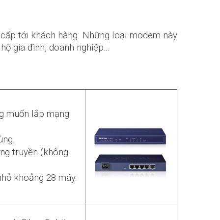
 cấp tới khách hàng. Những loại modem này
hộ gia đình, doanh nghiệp...
ng muốn lắp mạng
ùng.
ờng truyền (không
nhỏ khoảng 28 máy.