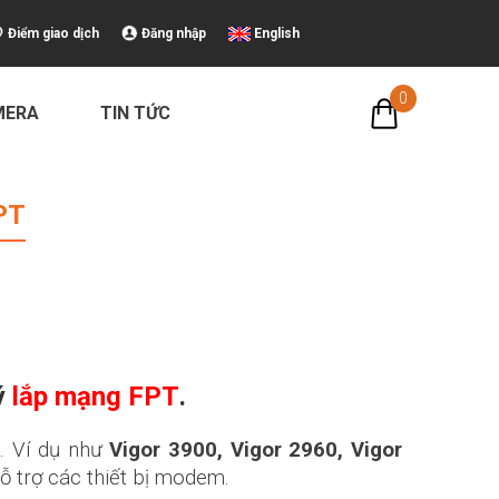
Điểm giao dịch
Đăng nhập
English
0
MERA
TIN TỨC
PT
ý
lắp mạng FPT
.
g. Ví dụ như
Vigor 3900,
Vigor 2960,
Vigor
ỗ trợ các thiết bị modem.