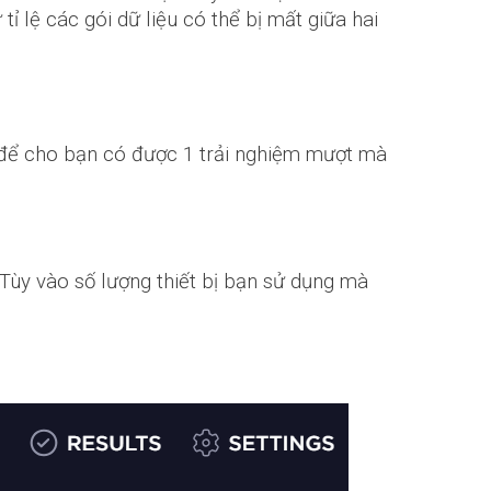
ỉ lệ các gói dữ liệu có thể bị mất giữa hai
t để cho bạn có được 1 trải nghiệm mượt mà
Tùy vào số lượng thiết bị bạn sử dụng mà