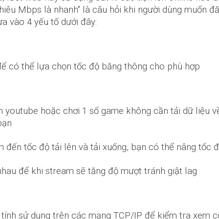
êu Mbps là nhanh" là câu hỏi khi người dùng muốn đăng 
a vào 4 yếu tố dưới đây:
 để có thể lựa chọn tốc độ băng thông cho phù hợp
em youtube hoặc chơi 1 số game không cần tải dữ liệu v
 bạn
m đến tốc độ tải lên và tải xuống, bạn có thể nâng tốc
 nhau để khi stream sẽ tăng độ mượt tránh giật lag
tính sử dụng trên các mạng TCP/IP để kiểm tra xem có