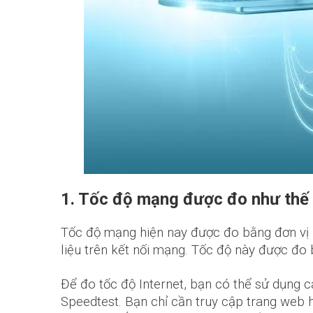
1. Tốc độ mạng được đo như thế
Tốc độ mạng hiện nay được đo bằng đơn vị M
liệu trên kết nối mạng. Tốc độ này được đo 
Để đo tốc độ Internet, bạn có thể sử dụng 
Speedtest. Bạn chỉ cần truy cập trang web h