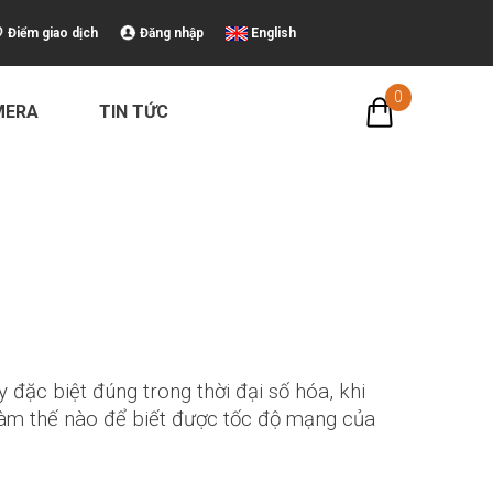
Điểm giao dịch
Đăng nhập
English
0
MERA
TIN TỨC
đặc biệt đúng trong thời đại số hóa, khi
 làm thế nào để biết được tốc độ mạng của