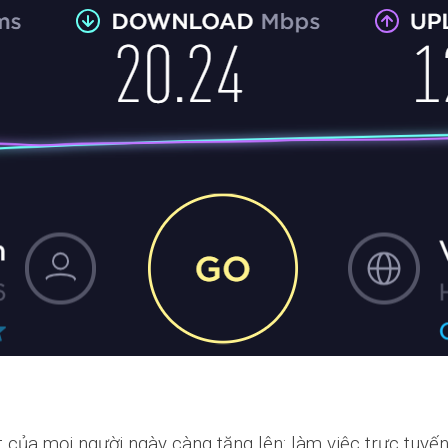
t của mọi người ngày càng tăng lên: làm việc trực tuyế