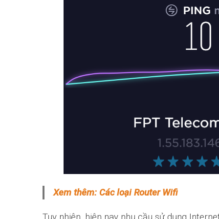
Xem thêm:
Các loại Router Wifi
Tuy nhiên, hiện nay nhu cầu sử dụng Interne